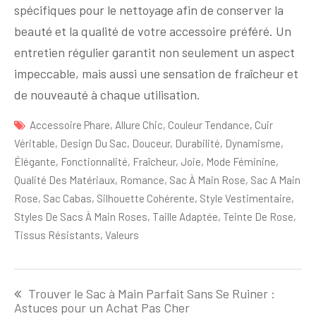
spécifiques pour le nettoyage afin de conserver la
beauté et la qualité de votre accessoire préféré. Un
entretien régulier garantit non seulement un aspect
impeccable, mais aussi une sensation de fraîcheur et
de nouveauté à chaque utilisation.
Accessoire Phare
,
Allure Chic
,
Couleur Tendance
,
Cuir
Véritable
,
Design Du Sac
,
Douceur
,
Durabilité
,
Dynamisme
,
Élégante
,
Fonctionnalité
,
Fraîcheur
,
Joie
,
Mode Féminine
,
Qualité Des Matériaux
,
Romance
,
Sac À Main Rose
,
Sac A Main
Rose
,
Sac Cabas
,
Silhouette Cohérente
,
Style Vestimentaire
,
Styles De Sacs À Main Roses
,
Taille Adaptée
,
Teinte De Rose
,
Tissus Résistants
,
Valeurs
Navigation
Trouver le Sac à Main Parfait Sans Se Ruiner :
de
Astuces pour un Achat Pas Cher
l'article