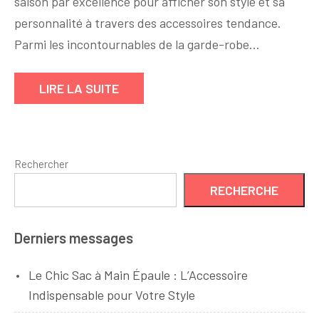
saison par excellence pour afficher son style et sa
Sac
à
personnalité à travers des accessoires tendance.
Main
Parmi les incontournables de la garde-robe…
Été
pour
LIRE LA SUITE
Femme
:
Trouvez
Votre
Rechercher
Accessoire
Parfait
RECHERCHE
!
Derniers messages
Le Chic Sac à Main Épaule : L’Accessoire
Indispensable pour Votre Style