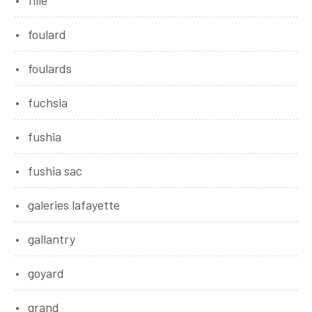
fille
foulard
foulards
fuchsia
fushia
fushia sac
galeries lafayette
gallantry
goyard
grand