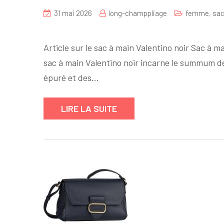
31 mai 2026
long-champpliage
femme
,
sac
sur
Le
Article sur le sac à main Valentino noir Sac à ma
sac
sac à main Valentino noir incarne le summum de
à
épuré et des…
main
Valentino
noir
LIRE LA SUITE
:
l’élégance
intemporelle
incarnée