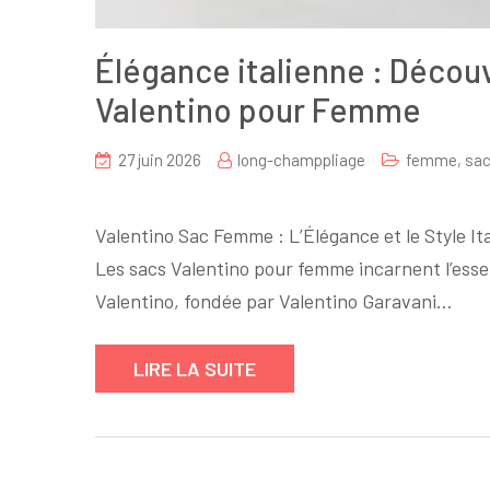
Élégance italienne : Découv
Valentino pour Femme
27 juin 2026
long-champpliage
femme
,
sac
sur
Élégance
Valentino Sac Femme : L’Élégance et le Style Ita
italienne
Les sacs Valentino pour femme incarnent l’esse
:
Valentino, fondée par Valentino Garavani…
Découvrez
la
Collection
LIRE LA SUITE
de
Sacs
Valentino
pour