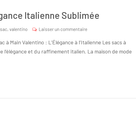
égance Italienne Sublimée
sur
sac
,
valentino
Laisser un commentaire
Sac
ac à Main Valentino : L’Élégance à l’Italienne Les sacs à
à
e l’élégance et du raffinement italien. La maison de mode
Main
Valentino
:
L’Élégance
Italienne
Sublimée