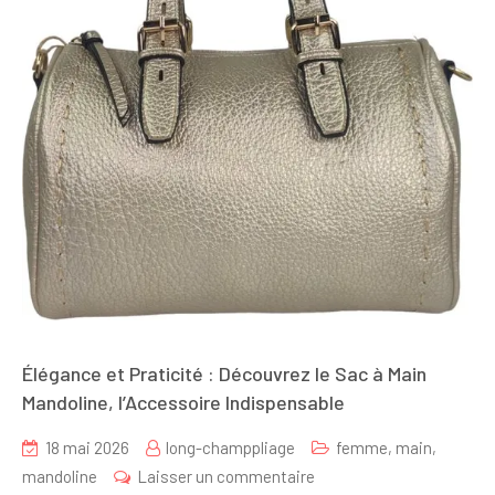
Élégance et Praticité : Découvrez le Sac à Main
Mandoline, l’Accessoire Indispensable
18 mai 2026
long-champpliage
femme
,
main
,
sur
mandoline
Laisser un commentaire