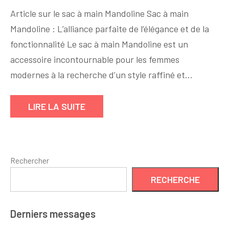
Élégance
Article sur le sac à main Mandoline Sac à main
et
Mandoline : L’alliance parfaite de l’élégance et de la
Praticité
fonctionnalité Le sac à main Mandoline est un
:
Découvrez
accessoire incontournable pour les femmes
le
modernes à la recherche d’un style raffiné et…
Sac
à
LIRE LA SUITE
Main
Mandoline,
l’Accessoire
Indispensable
Rechercher
RECHERCHE
Derniers messages