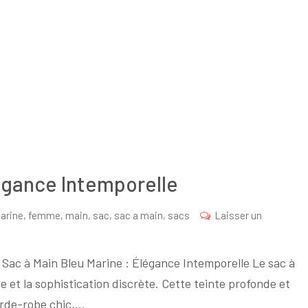
Marine
Bandoulière,
Accessoire
Chic
et
Pratique
légance Intemporelle
arine
,
femme
,
main
,
sac
,
sac a main
,
sacs
Laisser un
 Sac à Main Bleu Marine : Élégance Intemporelle Le sac à
e et la sophistication discrète. Cette teinte profonde et
arde-robe chic,…