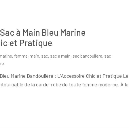
 Sac à Main Bleu Marine
ic et Pratique
 marine
,
femme
,
main
,
sac
,
sac a main
,
sac bandoulière
,
sac
sur
re
Élégance
Bleu Marine Bandoulière : L’Accessoire Chic et Pratique Le
Intemporelle
ontournable de la garde-robe de toute femme moderne. À la
:
Le
Sac
à
Main
Bleu