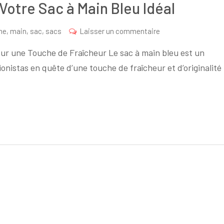
Votre Sac à Main Bleu Idéal
sur
me
,
main
,
sac
,
sacs
Laisser un commentaire
Élégance
our une Touche de Fraîcheur Le sac à main bleu est un
en
onistas en quête d’une touche de fraîcheur et d’originalité
Bleu
:
Trouvez
Votre
Sac
à
Main
Bleu
Idéal