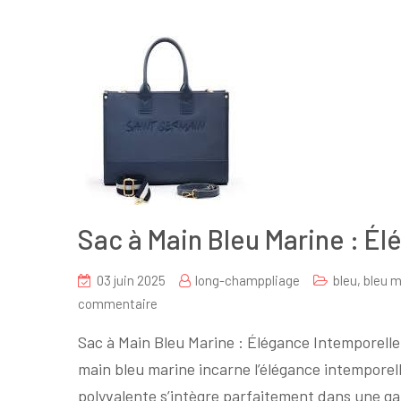
Sac à Main Bleu Marine : É
03 juin 2025
long-champpliage
bleu
,
bleu m
sur
commentaire
Sac
Sac à Main Bleu Marine : Élégance Intemporelle
à
main bleu marine incarne l’élégance intemporell
Main
polyvalente s’intègre parfaitement dans une g
Bleu