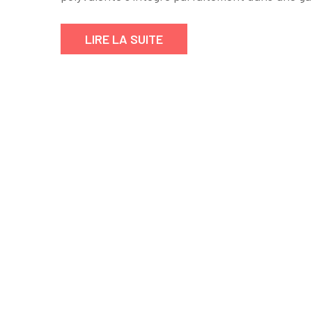
Marine
:
LIRE LA SUITE
Élégance
Intemporelle