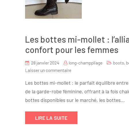
Les bottes mi-mollet : l’all
confort pour les femmes
28 janvier 2024
long-champpliage
boots
,
b
sur
Laisser un commentaire
Les
Les bottes mi-mollet : le parfait équilibre entr
bottes
de la garde-robe féminine, offrant à la fois chal
mi-
bottes disponibles sur le marché, les bottes…
mollet
:
l’alliance
LIRE LA SUITE
parfaite