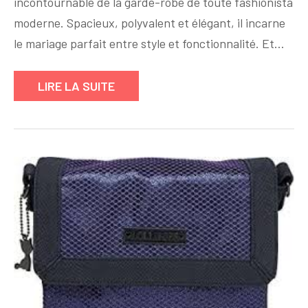
incontournable de la garde-robe de toute fashionista
:
L’Accessoire
moderne. Spacieux, polyvalent et élégant, il incarne
Essentiel
le mariage parfait entre style et fonctionnalité. Et…
pour
un
LIRE LA SUITE
Style
Chic
et
Pratique