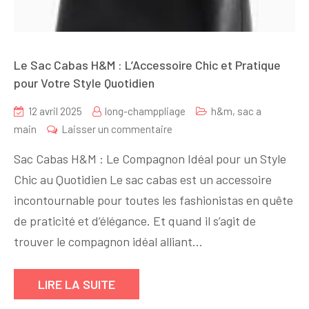
Le Sac Cabas H&M : L’Accessoire Chic et Pratique
pour Votre Style Quotidien
12 avril 2025
long-champpliage
h&m
,
sac a
sur
main
Laisser un commentaire
Le
Sac Cabas H&M : Le Compagnon Idéal pour un Style
Sac
Chic au Quotidien Le sac cabas est un accessoire
Cabas
incontournable pour toutes les fashionistas en quête
H&M
:
de praticité et d’élégance. Et quand il s’agit de
L’Accessoire
trouver le compagnon idéal alliant…
Chic
et
LIRE LA SUITE
Pratique
pour