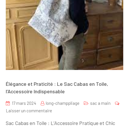
Élégance et Praticité : Le Sac Cabas en Toile,
l’Accessoire Indispensable
17 mars 2024
long-champpliage
sac a main
sur
Laisser un commentaire
Élégance
Sac Cabas en Toile : L’Accessoire Pratique et Chic
et