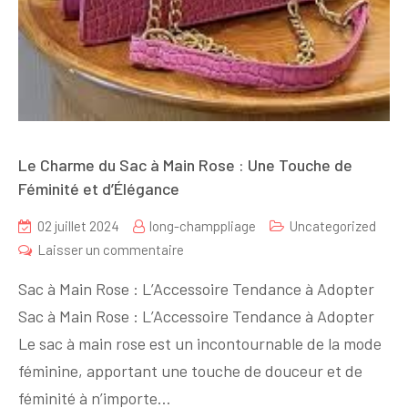
Le Charme du Sac à Main Rose : Une Touche de
Féminité et d’Élégance
02 juillet 2024
long-champpliage
Uncategorized
sur
Laisser un commentaire
Le
Sac à Main Rose : L’Accessoire Tendance à Adopter
Charme
Sac à Main Rose : L’Accessoire Tendance à Adopter
du
Le sac à main rose est un incontournable de la mode
Sac
à
féminine, apportant une touche de douceur et de
Main
féminité à n’importe…