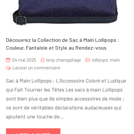
Découvrez la Collection de Sac à Main Lollipops :
Couleur, Fantaisie et Style au Rendez-vous
04 mai 2025
long-champpliage
lollipops
,
main
sur
Laisser un commentaire
Découvrez
Sac à Main Lollipops : L’Accessoire Coloré et Ludique
la
qui Fait Tourner les Têtes Les sacs à main Lollipops
Collection
sont bien plus que de simples accessoires de mode ;
de
Sac
ce sont de véritables déclarations audacieuses qui
à
ajoutent une touche de…
Main
Lollipops