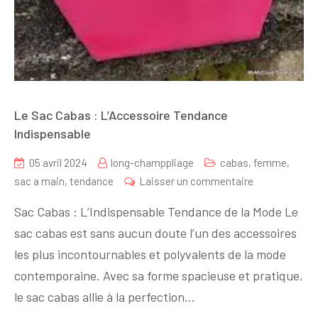
Le Sac Cabas : L’Accessoire Tendance
Indispensable
05 avril 2024
long-champpliage
cabas
,
femme
,
sur
sac a main
,
tendance
Laisser un commentaire
Le
Sac Cabas : L’Indispensable Tendance de la Mode Le
Sac
sac cabas est sans aucun doute l’un des accessoires
Cabas
les plus incontournables et polyvalents de la mode
:
L’Accessoire
contemporaine. Avec sa forme spacieuse et pratique,
Tendance
le sac cabas allie à la perfection…
Indispensable