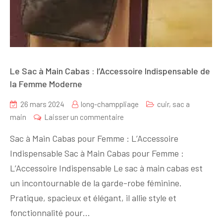
Le Sac à Main Cabas : l’Accessoire Indispensable de
la Femme Moderne
26 mars 2024
long-champpliage
cuir
,
sac a
sur
main
Laisser un commentaire
Le
Sac à Main Cabas pour Femme : L’Accessoire
Sac
Indispensable Sac à Main Cabas pour Femme :
à
L’Accessoire Indispensable Le sac à main cabas est
Main
Cabas
un incontournable de la garde-robe féminine.
:
Pratique, spacieux et élégant, il allie style et
l’Accessoire
fonctionnalité pour…
Indispensable