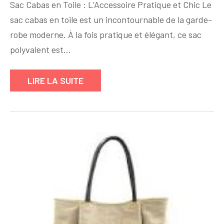
Sac Cabas en Toile : L’Accessoire Pratique et Chic Le
Praticité
sac cabas en toile est un incontournable de la garde-
:
Le
robe moderne. À la fois pratique et élégant, ce sac
Sac
polyvalent est…
Cabas
en
LIRE LA SUITE
Toile,
l’Accessoire
Indispensable