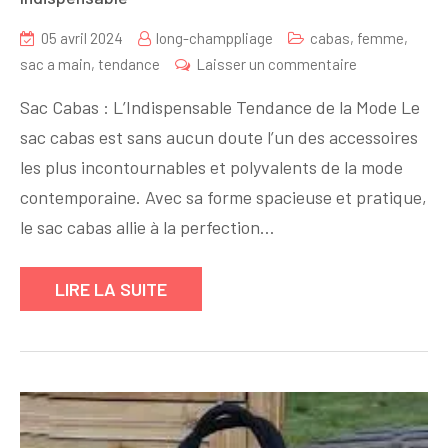
05 avril 2024
long-champpliage
cabas
,
femme
,
sur
sac a main
,
tendance
Laisser un commentaire
Le
Sac Cabas : L’Indispensable Tendance de la Mode Le
Sac
sac cabas est sans aucun doute l’un des accessoires
Cabas
les plus incontournables et polyvalents de la mode
:
L’Accessoire
contemporaine. Avec sa forme spacieuse et pratique,
Tendance
le sac cabas allie à la perfection…
Indispensable
LIRE LA SUITE