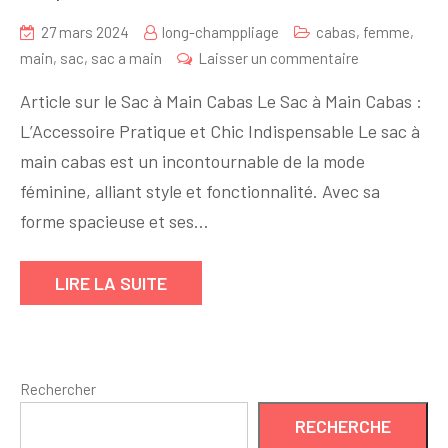
27 mars 2024
long-champpliage
cabas
,
femme
,
sur
main
,
sac
,
sac a main
Laisser un commentaire
Le
Article sur le Sac à Main Cabas Le Sac à Main Cabas :
Sac
L’Accessoire Pratique et Chic Indispensable Le sac à
à
main cabas est un incontournable de la mode
Main
Cabas
féminine, alliant style et fonctionnalité. Avec sa
:
forme spacieuse et ses…
L’Accessoire
Chic
LIRE LA SUITE
et
Pratique
Indispensabl
Rechercher
RECHERCHE