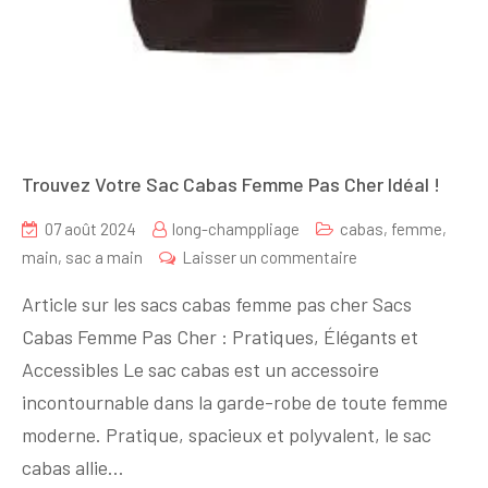
Trouvez Votre Sac Cabas Femme Pas Cher Idéal !
07 août 2024
long-champpliage
cabas
,
femme
,
sur
main
,
sac a main
Laisser un commentaire
Trouvez
Article sur les sacs cabas femme pas cher Sacs
Votre
Cabas Femme Pas Cher : Pratiques, Élégants et
Sac
Accessibles Le sac cabas est un accessoire
Cabas
Femme
incontournable dans la garde-robe de toute femme
Pas
moderne. Pratique, spacieux et polyvalent, le sac
Cher
cabas allie…
Idéal