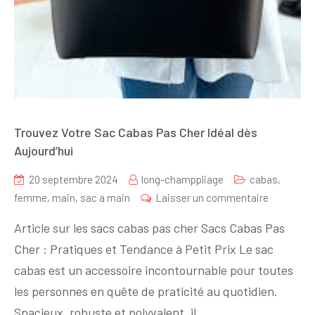
Trouvez Votre Sac Cabas Pas Cher Idéal dès
Aujourd’hui
20 septembre 2024
long-champpliage
cabas
,
sur
femme
,
main
,
sac a main
Laisser un commentaire
Trouvez
Article sur les sacs cabas pas cher Sacs Cabas Pas
Votre
Cher : Pratiques et Tendance à Petit Prix Le sac
Sac
cabas est un accessoire incontournable pour toutes
Cabas
Pas
les personnes en quête de praticité au quotidien.
Cher
Spacieux, robuste et polyvalent, il…