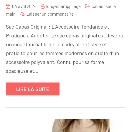
04 avril 2024
long-champpliage
cabas
,
sac a
sur
main
Laisser un commentaire
Découvrez
Sac Cabas Original : L’Accessoire Tendance et
l’Originalité
Pratique à Adopter Le sac cabas original est devenu
du
un incontournable de la mode, alliant style et
Sac
Cabas
praticité pour les femmes modernes en quête d’un
:
accessoire polyvalent. Connu pour sa forme
Un
spacieuse et…
Accessoire
Tendance
LIRE LA SUITE
à
Adopter