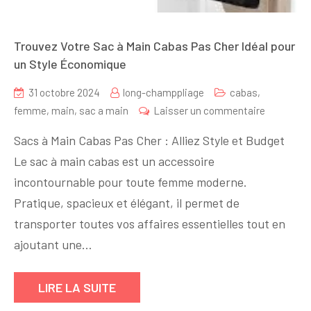
Trouvez Votre Sac à Main Cabas Pas Cher Idéal pour
un Style Économique
31 octobre 2024
long-champpliage
cabas
,
sur
femme
,
main
,
sac a main
Laisser un commentaire
Trouvez
Sacs à Main Cabas Pas Cher : Alliez Style et Budget
Votre
Le sac à main cabas est un accessoire
Sac
incontournable pour toute femme moderne.
à
Main
Pratique, spacieux et élégant, il permet de
Cabas
transporter toutes vos affaires essentielles tout en
Pas
ajoutant une…
Cher
Idéal
LIRE LA SUITE
pour
un