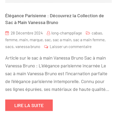
Élégance Parisienne : Découvrez la Collection de
Sac à Main Vanessa Bruno
28 Décembre 2024
long-champpliage
cabas
,
femme
,
main
,
marque
,
sac
,
sac a main
,
sac a main femme
,
sur
sacs
,
vanessa bruno
Laisser un commentaire
Élégance
Article sur le sac à main Vanessa Bruno Sac à main
Parisienne
Vanessa Bruno : L’élégance parisienne incarnée Le
:
sac à main Vanessa Bruno est l’incarnation parfaite
Découvrez
la
de l’élégance parisienne intemporelle. Connu pour
Collection
ses lignes épurées, ses matériaux de haute qualité…
de
Sac
LIRE LA SUITE
à
Main