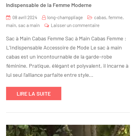
Indispensable de la Femme Moderne
08 avril 2024
long-champpliage
cabas
,
femme
,
sur
main
,
sac a main
Laisser un commentaire
Le
Sac à Main Cabas Femme Sac à Main Cabas Femme :
Sac
L’Indispensable Accessoire de Mode Le sac à main
à
cabas est un incontournable de la garde-robe
Main
Cabas
féminine. Pratique, élégant et polyvalent, il incarne à
Femme
lui seul l’alliance parfaite entre style…
:
L’Accessoire
LIRE LA SUITE
Indispensable
de
la
Femme
Moderne