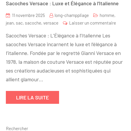
Sacoches Versace : Luxe et Élégance à l’Italienne
11 novembre 2025
long-champpliage
homme
,
sur
jean
,
sac
,
sacoche
,
versace
Laisser un commentaire
Sacoch
Sacoches Versace : L’Élégance à l’Italienne Les
Versac
sacoches Versace incarnent le luxe et l’élégance à
:
l’italienne. Fondée par le regretté Gianni Versace en
Luxe
et
1978, la maison de couture Versace est réputée pour
Élégan
ses créations audacieuses et sophistiquées qui
à
allient glamour…
l’Italien
LIRE LA SUITE
Rechercher