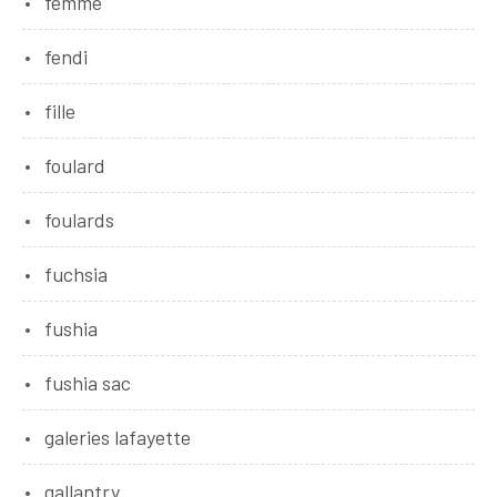
femme
fendi
fille
foulard
foulards
fuchsia
fushia
fushia sac
galeries lafayette
gallantry