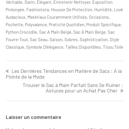
Véritable
,
Daim
,
Élégant
,
Entretenir Nettoyer
,
Exposition
Prolongée
,
Fashionista
,
Housse De Protection
,
Humidité
,
Look
Audacieux
,
Matériaux Couramment Utilisés
,
Occasions
,
Pochette
,
Polyvalence
,
Praticité Quotidien
,
Produit Spécifique
,
Python Crocodile
,
Sac A Main Beige
,
Sac À Main Beige
,
Sac
Fourre-Tout
,
Sac Seau
,
Saison
,
Sobres
,
Sophistication
,
Style
Classique
,
Symbole D'élégance
,
Tailles Disponibles
,
Tissu Toile
Navigation
Les Dernières Tendances en Matière de Sacs : À la
de
Pointe de la Mode
l'article
Trouver le Sac à Main Parfait Sans Se Ruiner :
Astuces pour un Achat Pas Cher
Laisser un commentaire