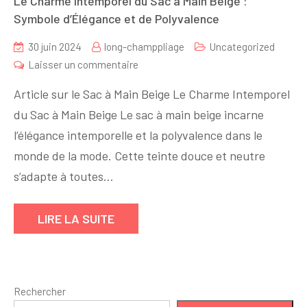
Le Charme Intemporel du Sac à Main Beige :
Symbole d’Élégance et de Polyvalence
30 juin 2024
long-champpliage
Uncategorized
sur
Laisser un commentaire
Le
Article sur le Sac à Main Beige Le Charme Intemporel
Charme
du Sac à Main Beige Le sac à main beige incarne
Intemporel
l’élégance intemporelle et la polyvalence dans le
du
Sac
monde de la mode. Cette teinte douce et neutre
à
s’adapte à toutes…
Main
Beige
LIRE LA SUITE
:
Symbole
d’Élégance
et
Rechercher
de