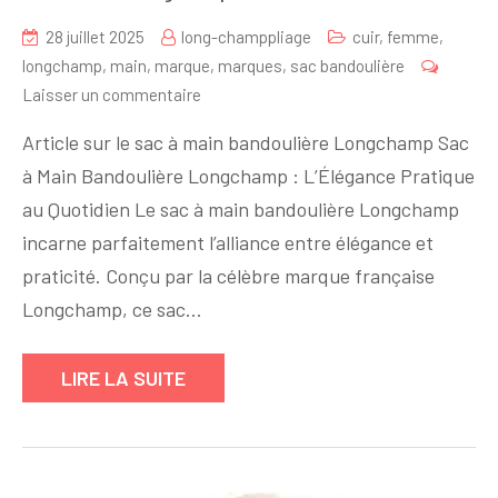
28 juillet 2025
long-champpliage
cuir
,
femme
,
longchamp
,
main
,
marque
,
marques
,
sac bandoulière
sur
Laisser un commentaire
Élégance
Article sur le sac à main bandoulière Longchamp Sac
Pratique
à Main Bandoulière Longchamp : L’Élégance Pratique
:
au Quotidien Le sac à main bandoulière Longchamp
Découvrez
le
incarne parfaitement l’alliance entre élégance et
Sac
praticité. Conçu par la célèbre marque française
à
Longchamp, ce sac…
Main
Bandoulière
LIRE LA SUITE
Longchamp