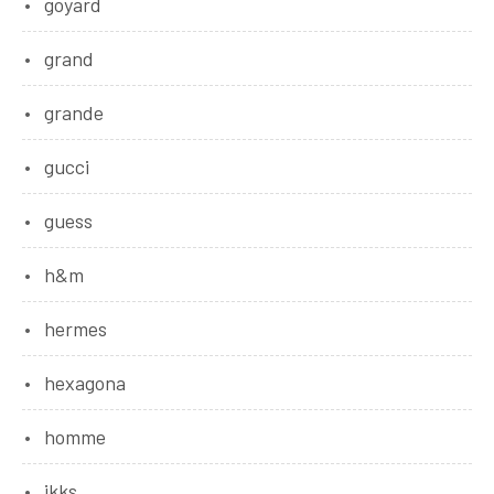
goyard
grand
grande
gucci
guess
h&m
hermes
hexagona
homme
ikks