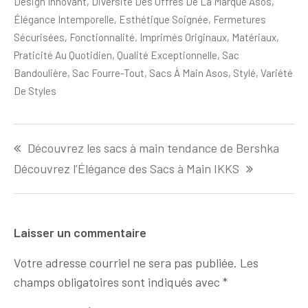
Design Innovant
,
Diversité Des Offres De La Marque Asos
,
Élégance Intemporelle
,
Esthétique Soignée
,
Fermetures
Sécurisées
,
Fonctionnalité
,
Imprimés Originaux
,
Matériaux
,
Praticité Au Quotidien
,
Qualité Exceptionnelle
,
Sac
Bandoulière
,
Sac Fourre-Tout
,
Sacs À Main Asos
,
Stylé
,
Variété
De Styles
Navigation
Découvrez les sacs à main tendance de Bershka
de
l'article
Découvrez l’Élégance des Sacs à Main IKKS
Laisser un commentaire
Votre adresse courriel ne sera pas publiée.
Les
champs obligatoires sont indiqués avec
*