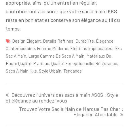
appropriée, ainsi qu’un entretien régulier,
contribueront à assurer que votre sac à main IKKS
reste en bon état et conserve son élégance au fil du
temps.
Design Élégant
,
Détails Raffinés
,
Durabilité
,
Élégance
Contemporaine
,
Femme Moderne
,
Finitions Impeccables
,
Ikks
Sac A Main
,
Large Gamme De Sacs À Main
,
Matériaux De
Haute Qualité
,
Pratique
,
Qualité Exceptionnelle
,
Résistance
,
Sacs À Main Ikks
,
Style Urbain
,
Tendance
Navigation
Découvrez l’univers des sacs à main ASOS : Style
de
et élégance au rendez-vous
l'article
Trouvez Votre Sac à Main de Marque Pas Cher :
Élégance Abordable