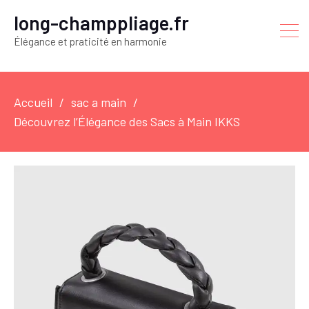
long-champpliage.fr
Élégance et praticité en harmonie
Accueil
sac a main
Découvrez l’Élégance des Sacs à Main IKKS