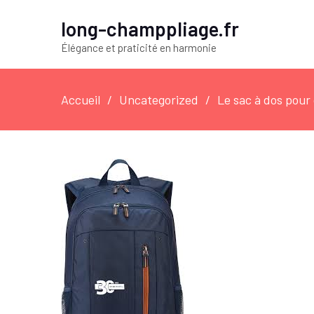
long-champpliage.fr
Élégance et praticité en harmonie
Accueil
Uncategorized
Le sac à dos pour o