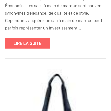
Votre
Économies Les sacs à main de marque sont souvent
Sac
synonymes d’élégance, de qualité et de style.
à
Main
Cependant, acquérir un sac à main de marque peut
de
parfois représenter un investissement…
Marque
Pas
LIRE LA SUITE
Cher
:
Élégance
Abordable