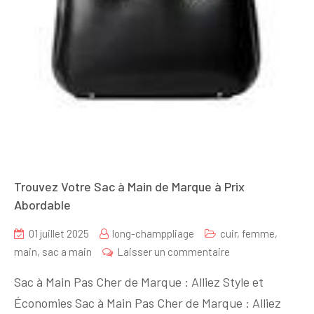
Trouvez Votre Sac à Main de Marque à Prix
Abordable
01 juillet 2025
long-champpliage
cuir
,
femme
,
sur
main
,
sac a main
Laisser un commentaire
Trouvez
Sac à Main Pas Cher de Marque : Alliez Style et
Votre
Économies Sac à Main Pas Cher de Marque : Alliez
Sac