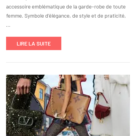
accessoire emblématique de la garde-robe de toute
à
Main
femme. Symbole d’élégance, de style et de praticité,
de
…
Luxe
Pas
LIRE LA SUITE
Cher
de
Vos
Rêves