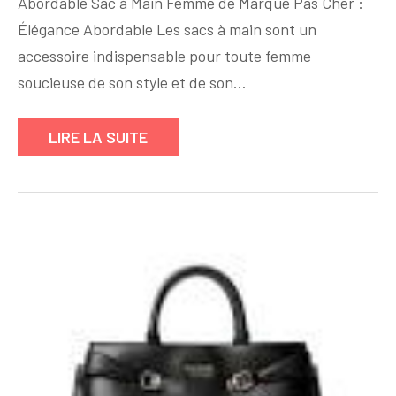
Abordable Sac à Main Femme de Marque Pas Cher :
Sac
Élégance Abordable Les sacs à main sont un
à
Main
accessoire indispensable pour toute femme
Femme
soucieuse de son style et de son…
de
Marque
LIRE LA SUITE
Pas
Cher
et
Élégant
!