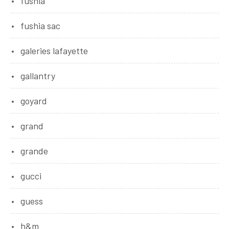
fushia
fushia sac
galeries lafayette
gallantry
goyard
grand
grande
gucci
guess
h&m