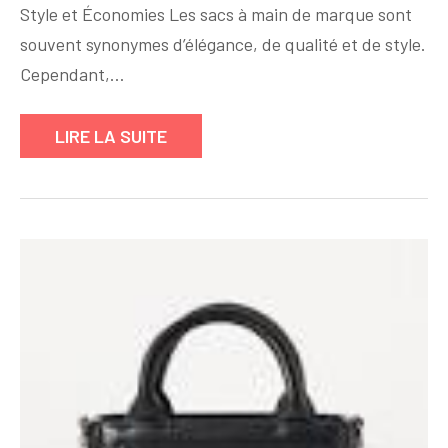
Style et Économies Les sacs à main de marque sont
à
Main
souvent synonymes d’élégance, de qualité et de style.
de
Cependant,…
Marque
à
LIRE LA SUITE
Prix
Abordable