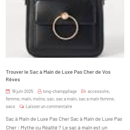
Trouver le Sac à Main de Luxe Pas Cher de Vos
Rêves
18 juin 2025
long-champpliage
accessoire
,
femme
,
main
,
moins
,
sac
,
sac a main
,
sac a main femme
,
sur
sacs
Laisser un commentaire
Trouver
Sac à Main de Luxe Pas Cher Sac à Main de Luxe Pas
le
Cher : Mythe ou Réalité ? Le sac à main est un
Sac