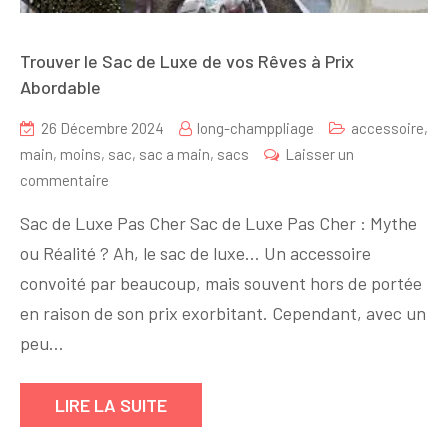
Trouver le Sac de Luxe de vos Rêves à Prix
Abordable
26 Décembre 2024
long-champpliage
accessoire
,
main
,
moins
,
sac
,
sac a main
,
sacs
Laisser un
sur
commentaire
Trouver
Sac de Luxe Pas Cher Sac de Luxe Pas Cher : Mythe
le
ou Réalité ? Ah, le sac de luxe… Un accessoire
Sac
convoité par beaucoup, mais souvent hors de portée
de
Luxe
en raison de son prix exorbitant. Cependant, avec un
de
peu…
vos
Rêves
LIRE LA SUITE
à
Prix