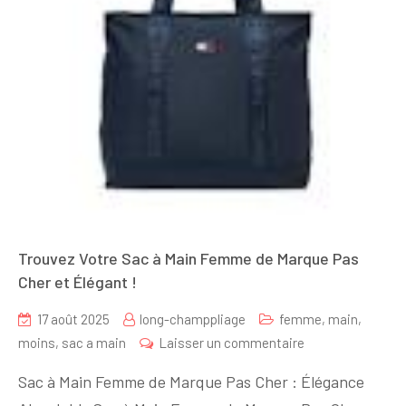
Trouvez Votre Sac à Main Femme de Marque Pas
Cher et Élégant !
17 août 2025
long-champpliage
femme
,
main
,
sur
moins
,
sac a main
Laisser un commentaire
Trouvez
Sac à Main Femme de Marque Pas Cher : Élégance
Votre