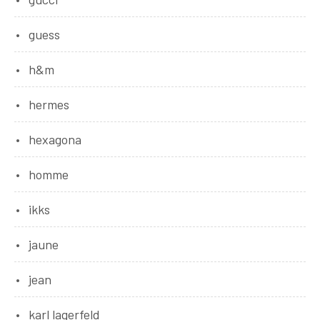
guess
h&m
hermes
hexagona
homme
ikks
jaune
jean
karl lagerfeld