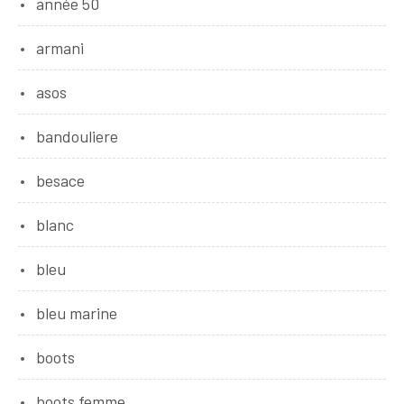
année 50
armani
asos
bandouliere
besace
blanc
bleu
bleu marine
boots
boots femme