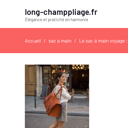
long-champpliage.fr
Élégance et praticité en harmonie
Accueil
sac a main
Le sac à main voyage :