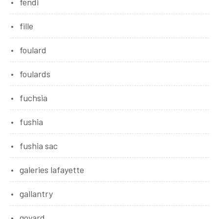
fendi
fille
foulard
foulards
fuchsia
fushia
fushia sac
galeries lafayette
gallantry
goyard