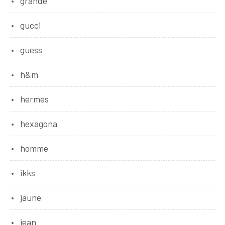
grande
gucci
guess
h&m
hermes
hexagona
homme
ikks
jaune
jean