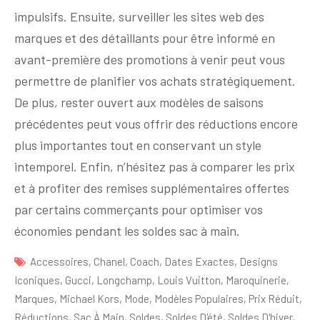
impulsifs. Ensuite, surveiller les sites web des
marques et des détaillants pour être informé en
avant-première des promotions à venir peut vous
permettre de planifier vos achats stratégiquement.
De plus, rester ouvert aux modèles de saisons
précédentes peut vous offrir des réductions encore
plus importantes tout en conservant un style
intemporel. Enfin, n’hésitez pas à comparer les prix
et à profiter des remises supplémentaires offertes
par certains commerçants pour optimiser vos
économies pendant les soldes sac à main.
Accessoires
,
Chanel
,
Coach
,
Dates Exactes
,
Designs
Iconiques
,
Gucci
,
Longchamp
,
Louis Vuitton
,
Maroquinerie
,
Marques
,
Michael Kors
,
Mode
,
Modèles Populaires
,
Prix Réduit
,
Réductions
,
Sac À Main
,
Soldes
,
Soldes D'été
,
Soldes D'hiver
,