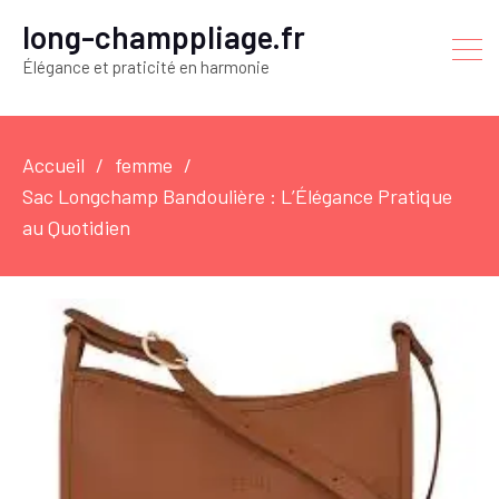
long-champpliage.fr
Élégance et praticité en harmonie
Accueil
femme
Sac Longchamp Bandoulière : L’Élégance Pratique
au Quotidien