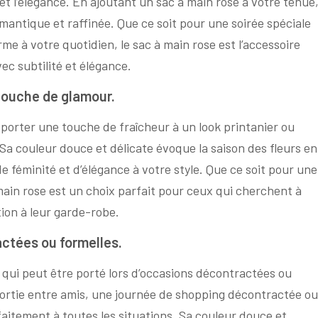
 et l’élégance. En ajoutant un sac à main rose à votre tenue
ntique et raffinée. Que ce soit pour une soirée spéciale
e à votre quotidien, le sac à main rose est l’accessoire
ec subtilité et élégance.
 touche de glamour.
apporter une touche de fraîcheur à un look printanier ou
Sa couleur douce et délicate évoque la saison des fleurs en
e féminité et d’élégance à votre style. Que ce soit pour une
 main rose est un choix parfait pour ceux qui cherchent à
ion à leur garde-robe.
actées ou formelles.
 qui peut être porté lors d’occasions décontractées ou
sortie entre amis, une journée de shopping décontractée ou
faitement à toutes les situations. Sa couleur douce et