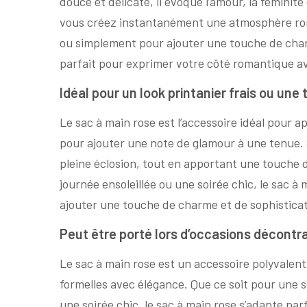
douce et délicate, il évoque l’amour, la féminité
vous créez instantanément une atmosphère roma
ou simplement pour ajouter une touche de charm
parfait pour exprimer votre côté romantique av
Idéal pour un look printanier frais ou une
Le sac à main rose est l’accessoire idéal pour 
pour ajouter une note de glamour à une tenue. 
pleine éclosion, tout en apportant une touche d
journée ensoleillée ou une soirée chic, le sac à
ajouter une touche de charme et de sophisticat
Peut être porté lors d’occasions décontr
Le sac à main rose est un accessoire polyvalent
formelles avec élégance. Que ce soit pour une 
une soirée chic, le sac à main rose s’adapte par