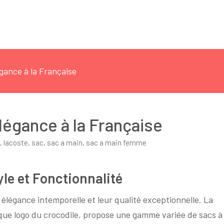
gance à la Française
légance à la Française
,
lacoste
,
sac
,
sac a main
,
sac a main femme
yle et Fonctionnalité
élégance intemporelle et leur qualité exceptionnelle. La
ue logo du crocodile, propose une gamme variée de sacs à