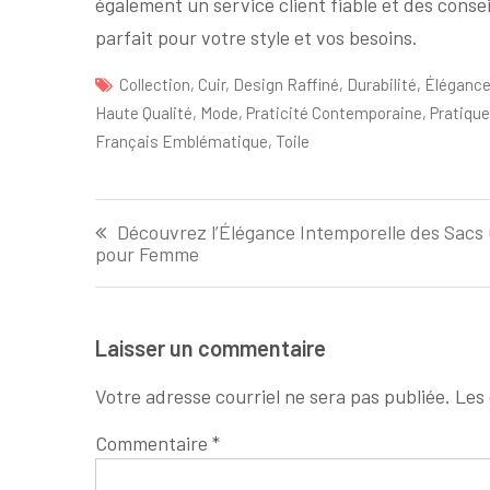
également un service client fiable et des consei
parfait pour votre style et vos besoins.
Collection
,
Cuir
,
Design Raffiné
,
Durabilité
,
Éléganc
Haute Qualité
,
Mode
,
Praticité Contemporaine
,
Pratique
Français Emblématique
,
Toile
Navigation
Découvrez l’Élégance Intemporelle des Sacs
de
pour Femme
l'article
Laisser un commentaire
Votre adresse courriel ne sera pas publiée.
Les 
Commentaire
*