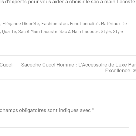
ls d’experts pour vous aider à choisir le sac à main Lacoste
e
,
Élégance Discrète
,
Fashionistas
,
Fonctionnalité
,
Matériaux De
,
Qualité
,
Sac À Main Lacoste
,
Sac A Main Lacoste
,
Stylé
,
Style
 Gucci
Sacoche Gucci Homme : L’Accessoire de Luxe Pa
Excellence
champs obligatoires sont indiqués avec
*