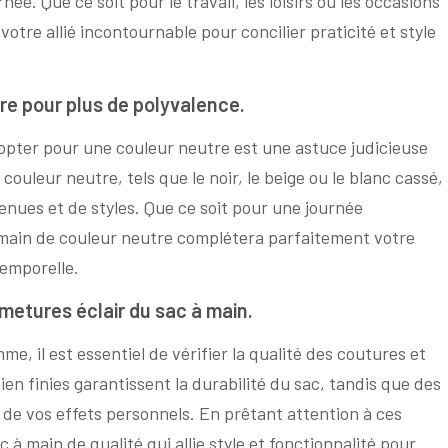
née. Que ce soit pour le travail, les loisirs ou les occasions
otre allié incontournable pour concilier praticité et style
re pour plus de polyvalence.
opter pour une couleur neutre est une astuce judicieuse
ouleur neutre, tels que le noir, le beige ou le blanc cassé,
enues et de styles. Que ce soit pour une journée
 main de couleur neutre complétera parfaitement votre
temporelle.
rmetures éclair du sac à main.
, il est essentiel de vérifier la qualité des coutures et
ien finies garantissent la durabilité du sac, tandis que des
 de vos effets personnels. En prêtant attention à ces
 à main de qualité qui allie style et fonctionnalité pour