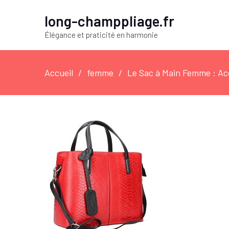
long-champpliage.fr
Élégance et praticité en harmonie
Accueil
femme
Le Sac à Main Femme : Ac