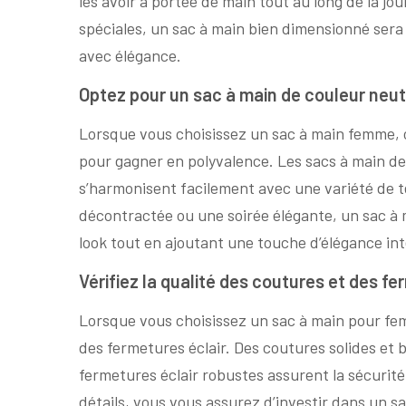
les avoir à portée de main tout au long de la jour
spéciales, un sac à main bien dimensionné sera v
avec élégance.
Optez pour un sac à main de couleur neut
Lorsque vous choisissez un sac à main femme, 
pour gagner en polyvalence. Les sacs à main de c
s’harmonisent facilement avec une variété de t
décontractée ou une soirée élégante, un sac à
look tout en ajoutant une touche d’élégance in
Vérifiez la qualité des coutures et des fe
Lorsque vous choisissez un sac à main pour femme
des fermetures éclair. Des coutures solides et b
fermetures éclair robustes assurent la sécurité
détails, vous vous assurez d’investir dans un sac