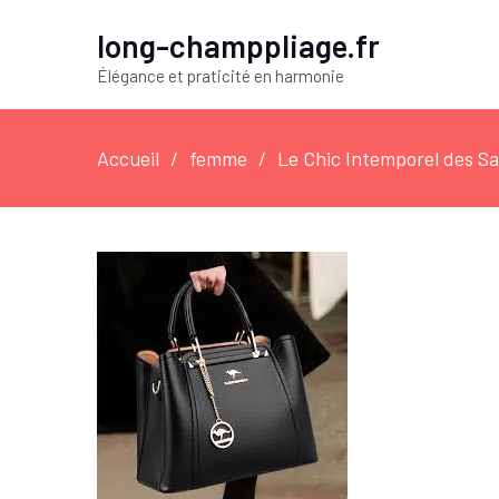
long-champpliage.fr
Élégance et praticité en harmonie
Accueil
femme
Le Chic Intemporel des Sa