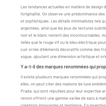
Les tendances actuelles en matière de design de
l’originalité. On observe une prédominance des 
et sophistiquée. Les détails minimalistes tels q
argentées, ainsi que les jeux de textures subtil
noir et le blanc restent des incontournables, 
telles que le rouge vif ou le bleu électrique p
cuir ornés d’éléments décoratifs comme des fra
vogue, ajoutant une dimension artistique et or
Y a-t-il des marques renommées qui propo
Il existe plusieurs marques renommées qui prop
elles, on peut citer des maisons de luxe emblém
Prada, qui sont réputées pour leur expertise ar
renom offrent une gamme variée de sacs à main 
créations innovantes et tendance. En investiss