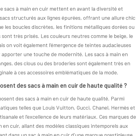
 sacs à main en cuir mettent en avant la diversité et
sacs structurés aux lignes épurées, offrant une allure chic
ue les boucles discrètes, les finitions métalliques dorées ou
s sont très prisés. Les couleurs neutres comme le beige, le
mais on voit également l’émergence de teintes audacieuses
our apporter une touche de modernité. Les sacs à main en
nges, des clous ou des broderies sont également très en
iginale à ces accessoires emblématiques de la mode.
sent des sacs à main en cuir de haute qualité ?
osent des sacs à main en cuir de haute qualité. Parmi
atiques telles que Louis Vuitton, Gucci, Chanel, Hermès et
tisanale et l’excellence de leurs matériaux. Ces marques de
en cuir, allant des modèles classiques intemporels aux
ant dans un sac à main en cuir d’une marque prestigieuse,