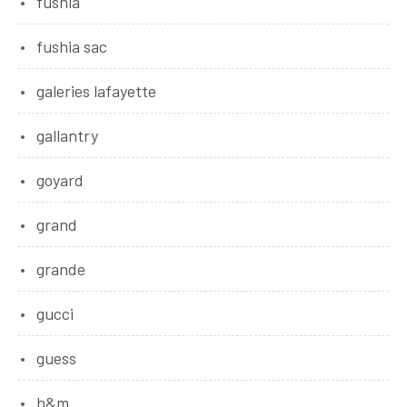
fushia
fushia sac
galeries lafayette
gallantry
goyard
grand
grande
gucci
guess
h&m