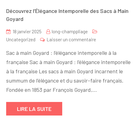
Découvrez l’Élégance Intemporelle des Sacs à Main
Goyard
18 janvier 2025
long-champpliage
sur
Uncategorized
Laisser un commentaire
Découvrez
Sac à main Goyard : l’élégance intemporelle à la
l’Élégance
française Sac à main Goyard : l’élégance intemporelle
Intemporelle
à la française Les sacs à main Goyard incarnent le
des
Sacs
summum de l’élégance et du savoir-faire français.
à
Fondée en 1853 par François Goyard,…
Main
Goyard
LIRE LA SUITE