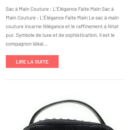
Élégance
Sac à Main Couture : L’Élégance Faite Main Sac à
Couture
Main Couture : L’Élégance Faite Main Le sac à main
:
couture incarne l’élégance et le raffinement à l’état
Sublimez
Votre
pur. Symbole de luxe et de sophistication, il est le
Style
compagnon idéal…
avec
un
LIRE LA SUITE
Sac
à
Main
Exceptionnel