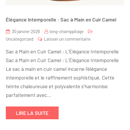
Élégance Intemporelle : Sac à Main en Cuir Camel
30 janvier 2026
long-champpliage
sur
Uncategorized
Laisser un commentaire
Élégance
Sac à Main en Cuir Camel : L’Élégance Intemporelle
Intemporelle
Sac à Main en Cuir Camel : L’Élégance Intemporelle
:
Le sac à main en cuir camel incarne l’élégance
Sac
à
intemporelle et le raffinement sophistiqué. Cette
Main
teinte chaleureuse et polyvalente s’harmonise
en
parfaitement avec…
Cuir
Camel
LIRE LA SUITE