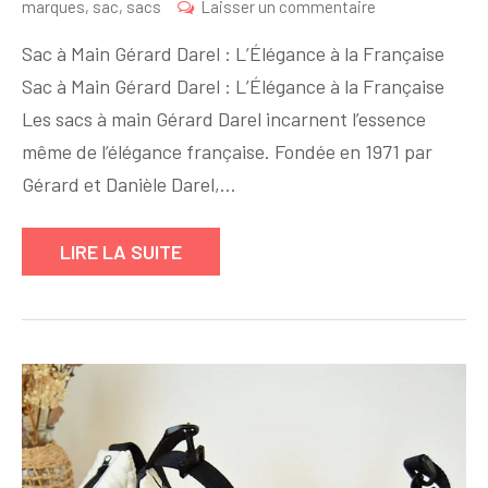
sur
marques
,
sac
,
sacs
Laisser un commentaire
Élégance
Sac à Main Gérard Darel : L’Élégance à la Française
intemporelle
Sac à Main Gérard Darel : L’Élégance à la Française
:
Les sacs à main Gérard Darel incarnent l’essence
Découvrez
les
même de l’élégance française. Fondée en 1971 par
sacs
Gérard et Danièle Darel,…
à
main
LIRE LA SUITE
Gérard
Darel