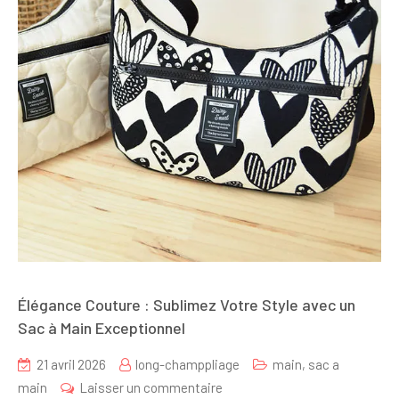
Élégance Couture : Sublimez Votre Style avec un
Sac à Main Exceptionnel
21 avril 2026
long-champpliage
main
,
sac a
sur
main
Laisser un commentaire