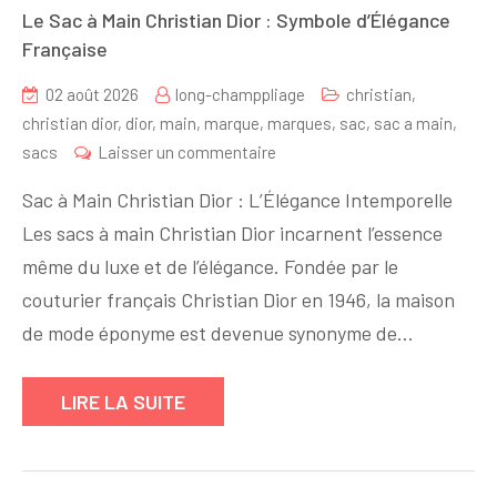
Le Sac à Main Christian Dior : Symbole d’Élégance
Française
02 août 2026
long-champpliage
christian
,
christian dior
,
dior
,
main
,
marque
,
marques
,
sac
,
sac a main
,
sur
sacs
Laisser un commentaire
Le
Sac à Main Christian Dior : L’Élégance Intemporelle
Sac
Les sacs à main Christian Dior incarnent l’essence
à
même du luxe et de l’élégance. Fondée par le
Main
Christian
couturier français Christian Dior en 1946, la maison
Dior
de mode éponyme est devenue synonyme de…
:
Symbole
LIRE LA SUITE
d’Élégance
Française