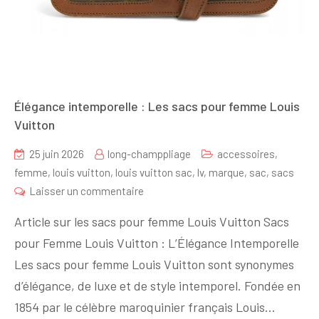
Élégance intemporelle : Les sacs pour femme Louis
Vuitton
25 juin 2026
long-champpliage
accessoires
,
femme
,
louis vuitton
,
louis vuitton sac
,
lv
,
marque
,
sac
,
sacs
sur
Laisser un commentaire
Élégance
Article sur les sacs pour femme Louis Vuitton Sacs
intemporelle
pour Femme Louis Vuitton : L’Élégance Intemporelle
:
Les sacs pour femme Louis Vuitton sont synonymes
Les
sacs
d’élégance, de luxe et de style intemporel. Fondée en
pour
1854 par le célèbre maroquinier français Louis…