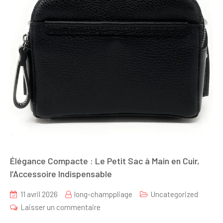
Élégance Compacte : Le Petit Sac à Main en Cuir,
l’Accessoire Indispensable
11 avril 2026
long-champpliage
Uncategorized
sur
Laisser un commentaire
Élégance