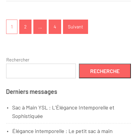
Navigation
des
1
2
…
4
Suivant
articles
Rechercher
RECHERCHE
Derniers messages
Sac à Main YSL : L’Élégance Intemporelle et
Sophistiquée
Élégance intemporelle : Le petit sac à main