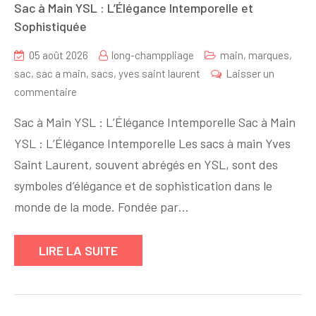
Sac à Main YSL : L’Élégance Intemporelle et
Sophistiquée
05 août 2026
long-champpliage
main
,
marques
,
sac
,
sac a main
,
sacs
,
yves saint laurent
Laisser un
sur
commentaire
Sac
Sac à Main YSL : L’Élégance Intemporelle Sac à Main
à
YSL : L’Élégance Intemporelle Les sacs à main Yves
Main
Saint Laurent, souvent abrégés en YSL, sont des
YSL
:
symboles d’élégance et de sophistication dans le
L’Élégance
monde de la mode. Fondée par…
Intemporelle
et
LIRE LA SUITE
Sophistiquée