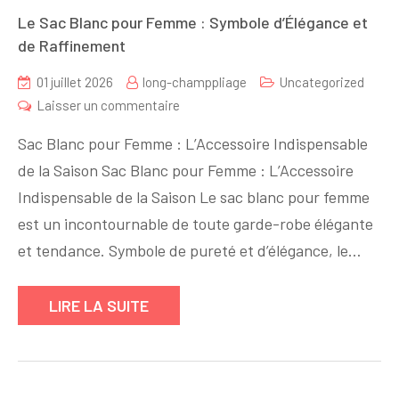
Le Sac Blanc pour Femme : Symbole d’Élégance et
de Raffinement
01 juillet 2026
long-champpliage
Uncategorized
sur
Laisser un commentaire
Le
Sac Blanc pour Femme : L’Accessoire Indispensable
Sac
de la Saison Sac Blanc pour Femme : L’Accessoire
Blanc
Indispensable de la Saison Le sac blanc pour femme
pour
Femme
est un incontournable de toute garde-robe élégante
:
et tendance. Symbole de pureté et d’élégance, le…
Symbole
d’Élégance
LIRE LA SUITE
et
de
Raffinement