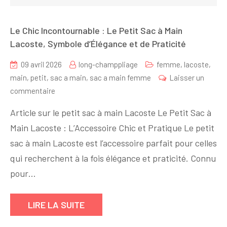
Le Chic Incontournable : Le Petit Sac à Main
Lacoste, Symbole d’Élégance et de Praticité
09 avril 2026
long-champpliage
femme
,
lacoste
,
main
,
petit
,
sac a main
,
sac a main femme
Laisser un
sur
commentaire
Le
Article sur le petit sac à main Lacoste Le Petit Sac à
Chic
Main Lacoste : L’Accessoire Chic et Pratique Le petit
Incontournable
sac à main Lacoste est l’accessoire parfait pour celles
:
Le
qui recherchent à la fois élégance et praticité. Connu
Petit
pour…
Sac
à
LIRE LA SUITE
Main
Lacoste,