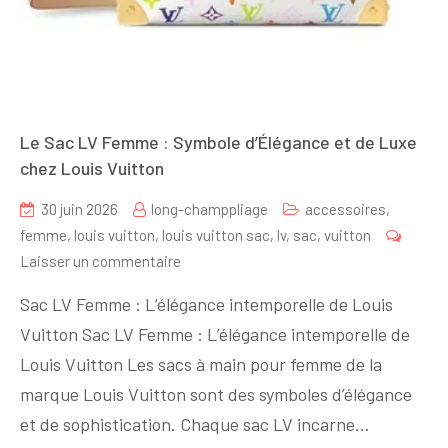
Le Sac LV Femme : Symbole d’Élégance et de Luxe
chez Louis Vuitton
30 juin 2026
long-champpliage
accessoires
,
femme
,
louis vuitton
,
louis vuitton sac
,
lv
,
sac
,
vuitton
sur
Laisser un commentaire
Le
Sac LV Femme : L’élégance intemporelle de Louis
Sac
Vuitton Sac LV Femme : L’élégance intemporelle de
LV
Louis Vuitton Les sacs à main pour femme de la
Femme
:
marque Louis Vuitton sont des symboles d’élégance
Symbole
et de sophistication. Chaque sac LV incarne…
d’Élégance