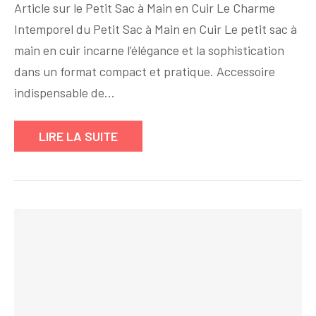
Article sur le Petit Sac à Main en Cuir Le Charme
Compacte
Intemporel du Petit Sac à Main en Cuir Le petit sac à
:
main en cuir incarne l’élégance et la sophistication
Le
Petit
dans un format compact et pratique. Accessoire
Sac
indispensable de…
à
Main
LIRE LA SUITE
en
Cuir,
l’Accessoire
Indispensable