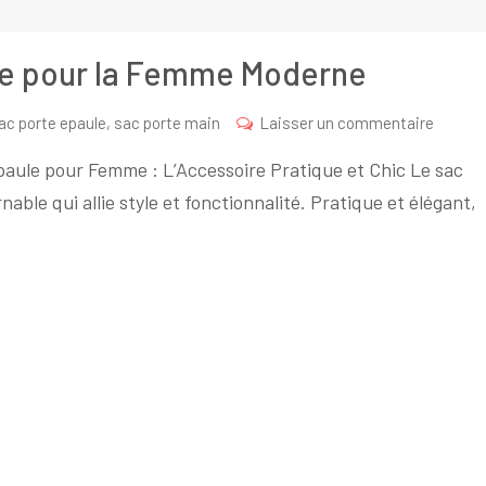
le pour la Femme Moderne
sur
ac porte epaule
,
sac porte main
Laisser un commentaire
Le
paule pour Femme : L’Accessoire Pratique et Chic Le sac
Sac
ble qui allie style et fonctionnalité. Pratique et élégant,
Épaule
Indispe
pour
la
Femm
Modern