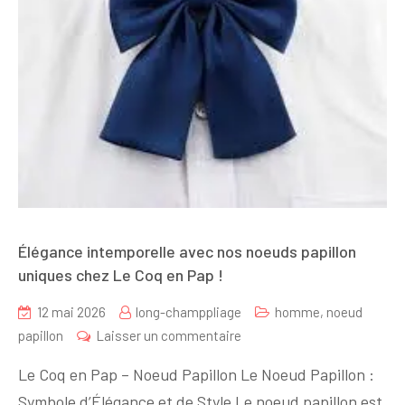
Élégance intemporelle avec nos noeuds papillon
uniques chez Le Coq en Pap !
12 mai 2026
long-champpliage
homme
,
noeud
sur
papillon
Laisser un commentaire
Élégance
Le Coq en Pap – Noeud Papillon Le Noeud Papillon :
intemporelle
Symbole d’Élégance et de Style Le noeud papillon est