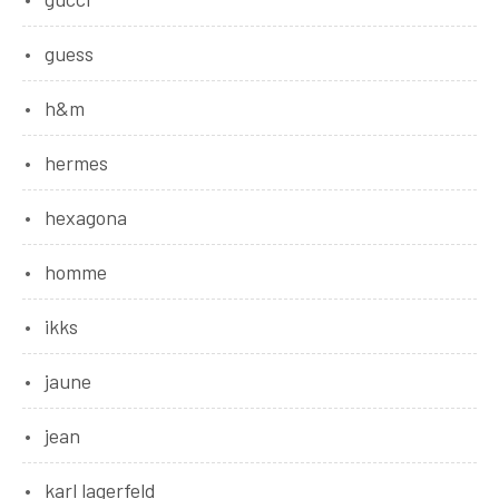
guess
h&m
hermes
hexagona
homme
ikks
jaune
jean
karl lagerfeld