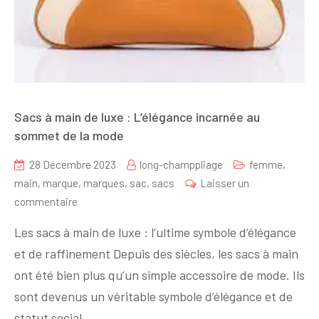
Sacs à main de luxe : L’élégance incarnée au
sommet de la mode
28 Décembre 2023
long-champpliage
femme
,
main
,
marque
,
marques
,
sac
,
sacs
Laisser un
sur
commentaire
Sacs
Les sacs à main de luxe : l’ultime symbole d’élégance
à
et de raffinement Depuis des siècles, les sacs à main
main
ont été bien plus qu’un simple accessoire de mode. Ils
de
luxe
sont devenus un véritable symbole d’élégance et de
:
statut social.…