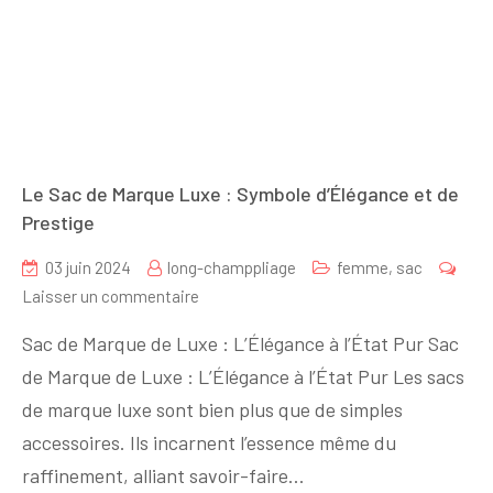
Le Sac de Marque Luxe : Symbole d’Élégance et de
Prestige
03 juin 2024
long-champpliage
femme
,
sac
sur
Laisser un commentaire
Le
Sac de Marque de Luxe : L’Élégance à l’État Pur Sac
Sac
de Marque de Luxe : L’Élégance à l’État Pur Les sacs
de
de marque luxe sont bien plus que de simples
Marque
Luxe
accessoires. Ils incarnent l’essence même du
:
raffinement, alliant savoir-faire…