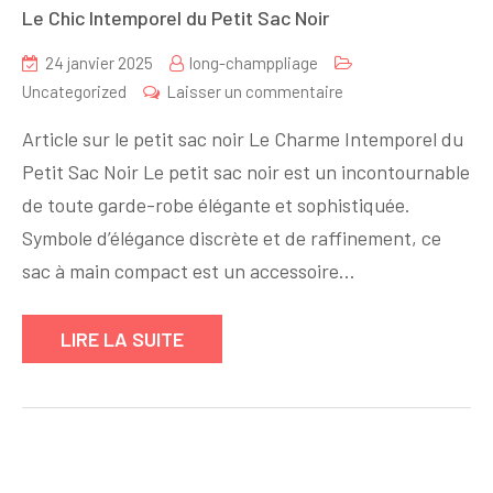
Le Chic Intemporel du Petit Sac Noir
24 janvier 2025
long-champpliage
sur
Uncategorized
Laisser un commentaire
Le
Article sur le petit sac noir Le Charme Intemporel du
Chic
Petit Sac Noir Le petit sac noir est un incontournable
Intemporel
de toute garde-robe élégante et sophistiquée.
du
Petit
Symbole d’élégance discrète et de raffinement, ce
Sac
sac à main compact est un accessoire…
Noir
LIRE LA SUITE