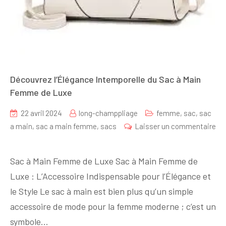
Découvrez l’Élégance Intemporelle du Sac à Main
Femme de Luxe
22 avril 2024
long-champpliage
femme
,
sac
,
sac
a main
,
sac a main femme
,
sacs
Laisser un commentaire
sur
Découvrez
Sac à Main Femme de Luxe Sac à Main Femme de
l’Élégance
Luxe : L’Accessoire Indispensable pour l’Élégance et
Intemporelle
le Style Le sac à main est bien plus qu’un simple
du
Sac
accessoire de mode pour la femme moderne ; c’est un
à
symbole…