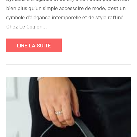
avec
bien plus qu’un simple accessoire de mode, c’est un
nos
noeuds
symbole d’élégance intemporelle et de style raffiné.
papillon
Chez Le Coq en…
uniques
chez
LIRE LA SUITE
Le
Coq
en
Pap
!