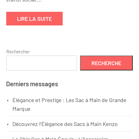
L’élégance
incarnée
LIRE LA SUITE
au
sommet
de
la
Rechercher
mode
RECHERCHE
Derniers messages
Élégance et Prestige : Les Sac à Main de Grande
Marque
Découvrez l’Élégance des Sacs à Main Kenzo