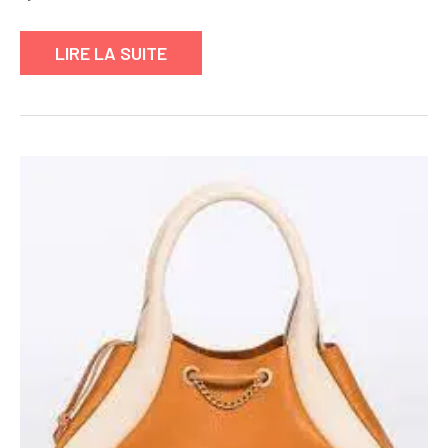
Main
Femme
LIRE LA SUITE
de
Luxe