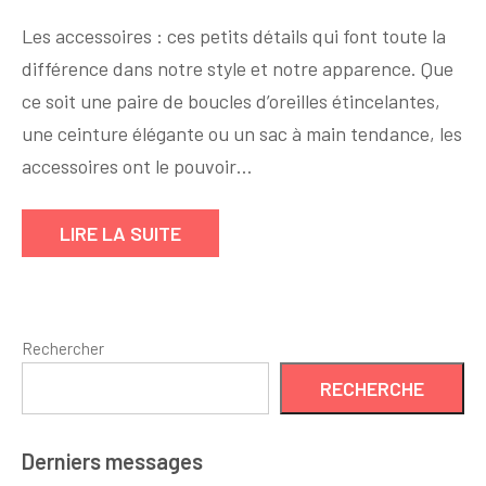
Sublimez
Les accessoires : ces petits détails qui font toute la
votre
différence dans notre style et notre apparence. Que
style
ce soit une paire de boucles d’oreilles étincelantes,
avec
des
une ceinture élégante ou un sac à main tendance, les
accessoires
accessoires ont le pouvoir…
tendance
et
LIRE LA SUITE
indispensables
Rechercher
RECHERCHE
Derniers messages