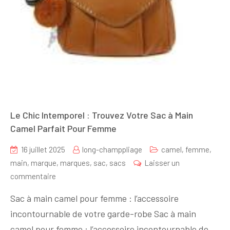
Le Chic Intemporel : Trouvez Votre Sac à Main
Camel Parfait Pour Femme
16 juillet 2025
long-champpliage
camel
,
femme
,
main
,
marque
,
marques
,
sac
,
sacs
Laisser un
sur
commentaire
Le
Sac à main camel pour femme : l’accessoire
Chic
incontournable de votre garde-robe Sac à main
Intemporel
camel pour femme : l’accessoire incontournable de
: