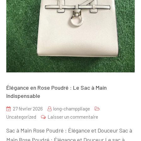
Élégance en Rose Poudré : Le Sac à Main
Indispensable
27 février 2026
long-champpliage
sur
Uncategorized
Laisser un commentaire
Élégance
Sac à Main Rose Poudré : Élégance et Douceur Sac à
en
Main Rose Poudré : Élégance et Douceur Le sac à