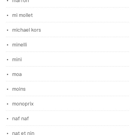
mi mollet
michael kors
minelli
mini
moa
moins
monoprix
naf naf
nat et nin