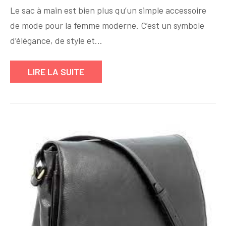
Le sac à main est bien plus qu’un simple accessoire
:
Le
de mode pour la femme moderne. C’est un symbole
Sac
d’élégance, de style et…
à
Main
LIRE LA SUITE
Luxe
pour
Femme,
Symbole
de
Raffinement