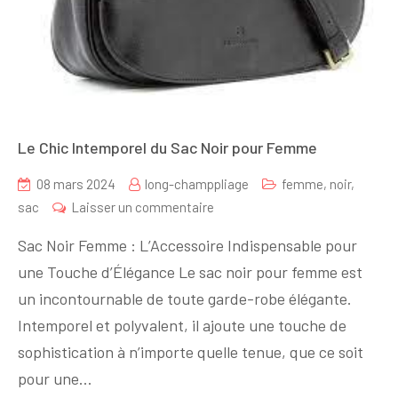
Le Chic Intemporel du Sac Noir pour Femme
08 mars 2024
long-champpliage
femme
,
noir
,
sur
sac
Laisser un commentaire
Le
Sac Noir Femme : L’Accessoire Indispensable pour
Chic
une Touche d’Élégance Le sac noir pour femme est
Intemporel
un incontournable de toute garde-robe élégante.
du
Sac
Intemporel et polyvalent, il ajoute une touche de
Noir
sophistication à n’importe quelle tenue, que ce soit
pour
pour une…
Femme