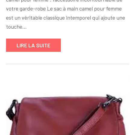
Trouvez
votre garde-robe Le sac à main camel pour femme
Votre
est un véritable classique intemporel qui ajoute une
Sac
touche…
à
Main
LIRE LA SUITE
Camel
Parfait
Pour
Femme