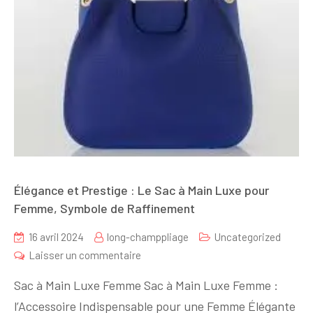
Élégance et Prestige : Le Sac à Main Luxe pour
Femme, Symbole de Raffinement
16 avril 2024
long-champpliage
Uncategorized
sur
Laisser un commentaire
Élégance
Sac à Main Luxe Femme Sac à Main Luxe Femme :
et
l’Accessoire Indispensable pour une Femme Élégante
Prestige