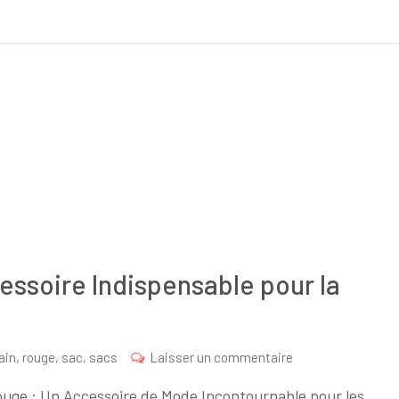
le
Sac
à
Main
:
Des
Accessoires
Indispensables
pour
un
Style
Complet
essoire Indispensable pour la
sur
ain
,
rouge
,
sac
,
sacs
Laisser un commentaire
Le
uge : Un Accessoire de Mode Incontournable pour les