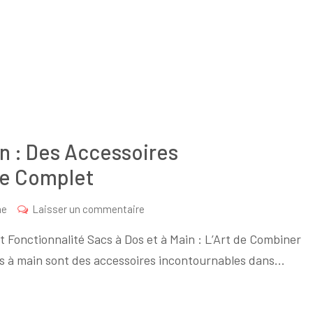
in : Des Accessoires
le Complet
sur
me
Laisser un commentaire
Le
et Fonctionnalité Sacs à Dos et à Main : L’Art de Combiner
Sac
sacs à main sont des accessoires incontournables dans…
à
Dos
et