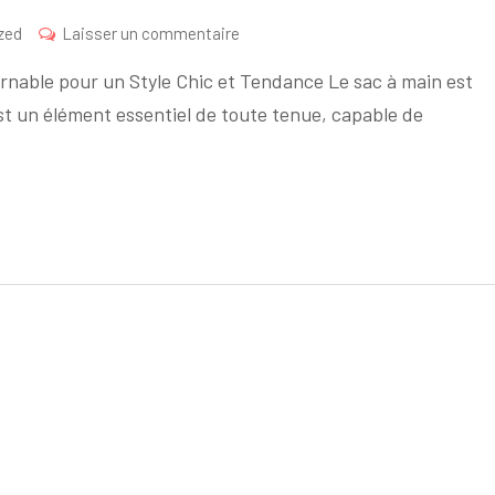
sur
zed
Laisser un commentaire
Découvrez
rnable pour un Style Chic et Tendance Le sac à main est
l’Élégance
st un élément essentiel de toute tenue, capable de
des
Sacs
à
Main
Femme
Zara