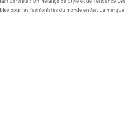
 Main Bershka : Un Mélange de Style et de Tendance Les
l’univers
les pour les fashionistas du monde entier. La marque
des
sacs
à
main
Bershka