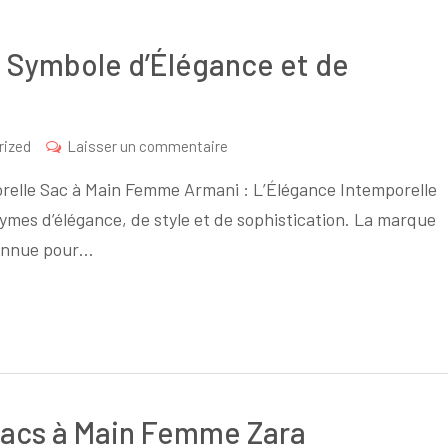
 Symbole d’Élégance et de
sur
rized
Laisser un commentaire
Sac
relle Sac à Main Femme Armani : L’Élégance Intemporelle
à
mes d’élégance, de style et de sophistication. La marque
Main
connue pour…
Femme
Armani
:
Symbole
d’Élégance
et
de
Sacs à Main Femme Zara
Raffinement