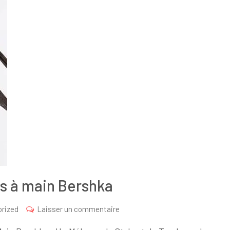
cs à main Bershka
sur
rized
Laisser un commentaire
Découvrez