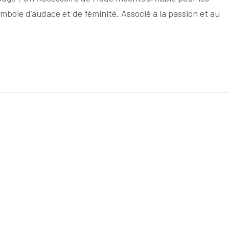
Sac
bole d’audace et de féminité. Associé à la passion et au
à
Main
Rouge
:
L’Accessoire
Indispensable
pour
la
Femme
Élégante