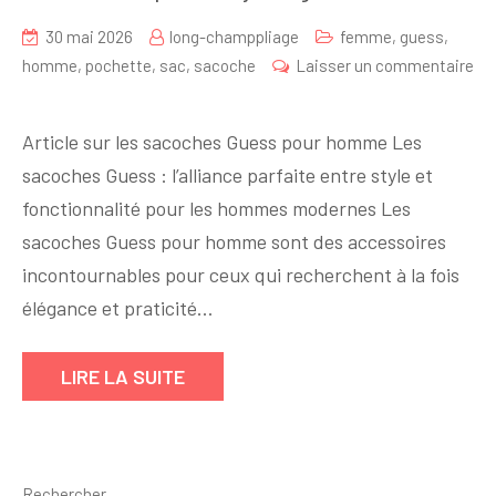
30 mai 2026
long-champpliage
femme
,
guess
,
homme
,
pochette
,
sac
,
sacoche
Laisser un commentaire
sur
Sacoche
Article sur les sacoches Guess pour homme Les
Guess
sacoches Guess : l’alliance parfaite entre style et
Homme
fonctionnalité pour les hommes modernes Les
:
l’Accessoire
sacoches Guess pour homme sont des accessoires
Incontournable
incontournables pour ceux qui recherchent à la fois
pour
élégance et praticité…
un
Style
LIRE LA SUITE
Élégant
Rechercher