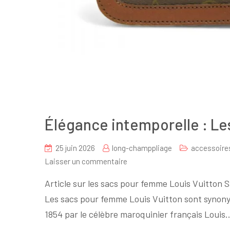
Élégance intemporelle : Le
25 juin 2026
long-champpliage
accessoire
sur
Laisser un commentaire
Élégance
Article sur les sacs pour femme Louis Vuitton 
intemporelle
Les sacs pour femme Louis Vuitton sont synonym
:
1854 par le célèbre maroquinier français Louis
Les
sacs