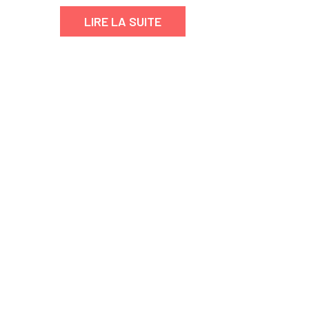
pour
LIRE LA SUITE
femme
Louis
Vuitton