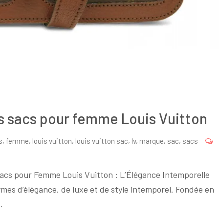
s sacs pour femme Louis Vuitton
s
,
femme
,
louis vuitton
,
louis vuitton sac
,
lv
,
marque
,
sac
,
sacs
Sacs pour Femme Louis Vuitton : L’Élégance Intemporelle
es d’élégance, de luxe et de style intemporel. Fondée en
…