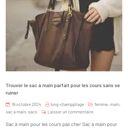
Trouver le sac à main parfait pour les cours sans se
ruiner
19 octobre 2024
long-champpliage
femme
,
main
,
sur
sac a main
,
sacs
Laisser un commentaire
Trouver
Sac à main pour les cours pas cher Sac à main pour
le