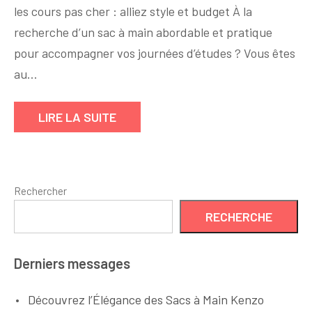
les cours pas cher : alliez style et budget À la
sac
recherche d’un sac à main abordable et pratique
à
main
pour accompagner vos journées d’études ? Vous êtes
parfait
au…
pour
les
LIRE LA SUITE
cours
sans
se
ruiner
Rechercher
RECHERCHE
Derniers messages
Découvrez l’Élégance des Sacs à Main Kenzo