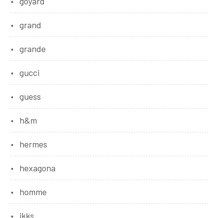
goyard
grand
grande
gucci
guess
h&m
hermes
hexagona
homme
ikks