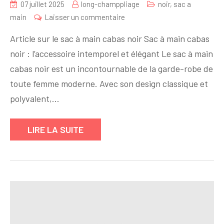
07 juillet 2025
long-champpliage
noir
,
sac a
sur
main
Laisser un commentaire
Le
Article sur le sac à main cabas noir Sac à main cabas
Chic
noir : l’accessoire intemporel et élégant Le sac à main
Intemporel
cabas noir est un incontournable de la garde-robe de
du
Sac
toute femme moderne. Avec son design classique et
à
polyvalent,…
Main
Cabas
LIRE LA SUITE
Noir