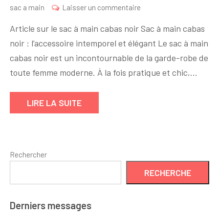
sur
sac a main
Laisser un commentaire
Le
Article sur le sac à main cabas noir Sac à main cabas
sac
noir : l’accessoire intemporel et élégant Le sac à main
à
cabas noir est un incontournable de la garde-robe de
main
cabas
toute femme moderne. À la fois pratique et chic,…
noir
:
LIRE LA SUITE
l’accessoire
intemporel
et
élégant
Rechercher
RECHERCHE
Derniers messages