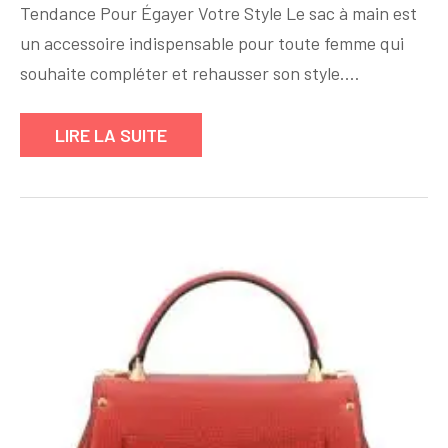
Tendance Pour Égayer Votre Style Le sac à main est
avec
un
un accessoire indispensable pour toute femme qui
Sac
souhaite compléter et rehausser son style.…
à
Main
LIRE LA SUITE
Coloré
:
La
Touche
de
Gaieté
Qu’il
Vous
Faut
!