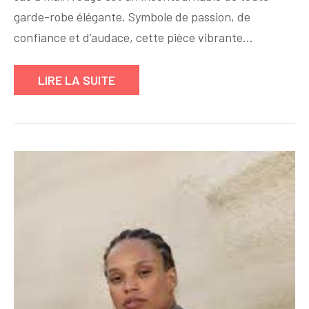
le
garde-robe élégante. Symbole de passion, de
Sac
confiance et d’audace, cette pièce vibrante…
à
Main
LIRE LA SUITE
Rouge
pour
un
Style
Audacieux