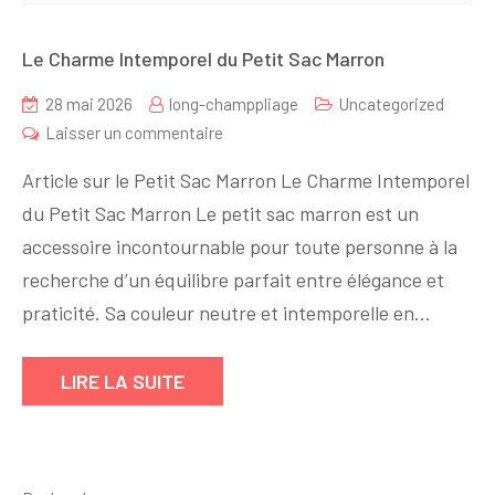
Le Charme Intemporel du Petit Sac Marron
28 mai 2026
long-champpliage
Uncategorized
sur
Laisser un commentaire
Le
Article sur le Petit Sac Marron Le Charme Intemporel
Charme
du Petit Sac Marron Le petit sac marron est un
Intemporel
accessoire incontournable pour toute personne à la
du
Petit
recherche d’un équilibre parfait entre élégance et
Sac
praticité. Sa couleur neutre et intemporelle en…
Marron
LIRE LA SUITE