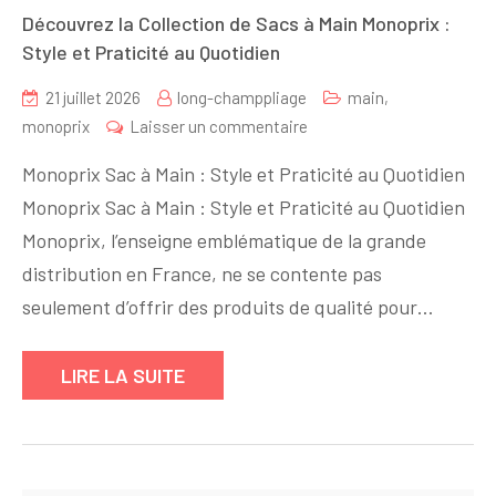
Découvrez la Collection de Sacs à Main Monoprix :
Style et Praticité au Quotidien
21 juillet 2026
long-champpliage
main
,
sur
monoprix
Laisser un commentaire
Découvrez
Monoprix Sac à Main : Style et Praticité au Quotidien
la
Monoprix Sac à Main : Style et Praticité au Quotidien
Collection
Monoprix, l’enseigne emblématique de la grande
de
Sacs
distribution en France, ne se contente pas
à
seulement d’offrir des produits de qualité pour…
Main
Monoprix
LIRE LA SUITE
:
Style
et
Praticité