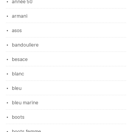
année 50
armani
asos
bandouliere
besace
blanc
bleu
bleu marine
boots
boots femme