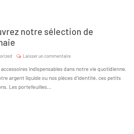
uvrez notre sélection de
naie
sur
orized
Laisser un commentaire
L’élégance
s accessoires indispensables dans notre vie quotidienne.
pratique
tre argent liquide ou nos pièces d’identité, ces petits
:
ns. Les portefeuilles…
Découvrez
notre
sélection
de
portefeuilles
et
porte-