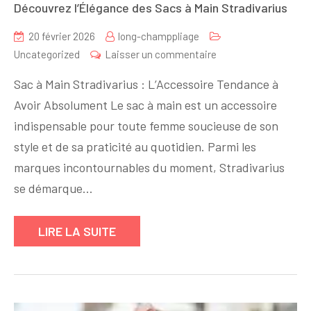
Découvrez l’Élégance des Sacs à Main Stradivarius
20 février 2026
long-champpliage
sur
Uncategorized
Laisser un commentaire
Découvrez
Sac à Main Stradivarius : L’Accessoire Tendance à
l’Élégance
Avoir Absolument Le sac à main est un accessoire
des
indispensable pour toute femme soucieuse de son
Sacs
à
style et de sa praticité au quotidien. Parmi les
Main
marques incontournables du moment, Stradivarius
Stradivarius
se démarque…
LIRE LA SUITE