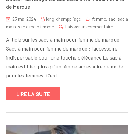
de Marque
23 mai 2024
long-champpliage
femme
,
sac
,
sac a
sur
main
,
sac a main femme
Laisser un commentaire
Découvrez
Article sur les sacs à main pour femme de marque
l’Élégance
Sacs à main pour femme de marque : l’accessoire
des
indispensable pour une touche d’élégance Le sac à
Sacs
à
main est bien plus qu’un simple accessoire de mode
Main
pour les femmes. C’est…
pour
Femme
LIRE LA SUITE
de
Marque