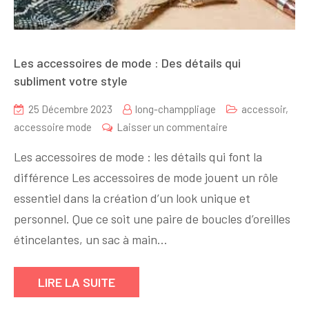
Les accessoires de mode : Des détails qui
subliment votre style
25 Décembre 2023
long-champpliage
accessoir
,
sur
accessoire mode
Laisser un commentaire
Les
Les accessoires de mode : les détails qui font la
accessoires
différence Les accessoires de mode jouent un rôle
de
essentiel dans la création d’un look unique et
mode
:
personnel. Que ce soit une paire de boucles d’oreilles
Des
étincelantes, un sac à main…
détails
qui
LIRE LA SUITE
subliment
votre