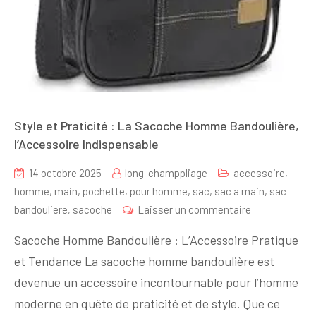
Style et Praticité : La Sacoche Homme Bandoulière,
l’Accessoire Indispensable
14 octobre 2025
long-champpliage
accessoire
,
homme
,
main
,
pochette
,
pour homme
,
sac
,
sac a main
,
sac
sur
bandouliere
,
sacoche
Laisser un commentaire
Style
Sacoche Homme Bandoulière : L’Accessoire Pratique
et
et Tendance La sacoche homme bandoulière est
Praticité
devenue un accessoire incontournable pour l’homme
:
La
moderne en quête de praticité et de style. Que ce