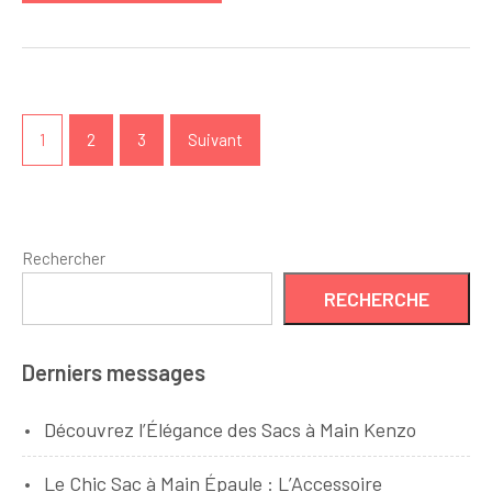
Élégant
Navigation
des
1
2
3
Suivant
articles
Rechercher
RECHERCHE
Derniers messages
Découvrez l’Élégance des Sacs à Main Kenzo
Le Chic Sac à Main Épaule : L’Accessoire