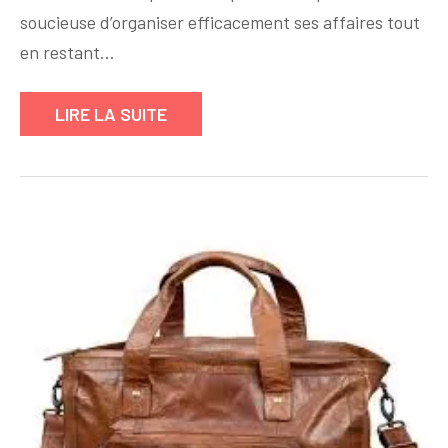
Pochette
soucieuse d’organiser efficacement ses affaires tout
Parfaite
en restant…
pour
Votre
LIRE LA SUITE
Sac
à
Main