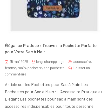
Élégance Pratique : Trouvez la Pochette Parfaite
pour Votre Sac à Main
15 mai 2025
long-champpliage
accessoire
,
femme
,
main
,
pochette
,
sac pochette
Laisser un
sur
commentaire
Élégance
Article sur les Pochettes pour Sac à Main Les
Pratique
Pochettes pour Sac à Main : L’Accessoire Pratique et
:
Élégant Les pochettes pour sac à main sont des
Trouvez
la
accessoires indispensables pour toute personne