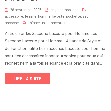
28 septembre 2025
long-champpliage
accessoire
,
femme
,
homme
,
lacoste
,
pochette
,
sac
,
sur
sacoche
Laisser un commentaire
Sacoche
Article sur les Sacoche Lacoste pour Homme Les
Lacoste
Sacoche Lacoste pour Homme : Alliance de Style et
pour
de Fonctionnalité Les sacoches Lacoste pour homme
Homme
:
sont des accessoires incontournables pour ceux qui
Alliance
recherchent à la fois l’élégance et la praticité dans…
de
Style
LIRE LA SUITE
et
de
Fonctionnalité