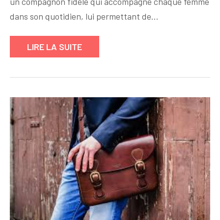
un compagnon fidèle qui accompagne chaque femme
:
dans son quotidien, lui permettant de…
L’Accessoire
Indispensable
LIRE LA SUITE
pour
un
Style
Élégant
et
Fonctionnel