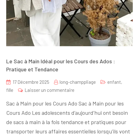
Le Sac à Main Idéal pour les Cours des Ados :
Pratique et Tendance
17 Décembre 2025
long-champpliage
enfant
,
sur
fille
Laisser un commentaire
Le
Sac à Main pour les Cours Ado Sac à Main pour les
Sac
Cours Ado Les adolescents d’aujourd’hui ont besoin
à
de sacs à main à la fois tendance et pratiques pour
Main
Idéal
transporter leurs affaires essentielles lorsqu’ils vont
pour