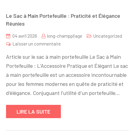
Le Sac à Main Portefeuille : Praticité et Élégance
Réunies
04 avril 2026
long-champpliage
Uncategorized
sur
Laisser un commentaire
Le
Article sur le sac à main portefeuille Le Sac à Main
Sac
Portefeuille : L’Accessoire Pratique et Élégant Le sac
à
à main portefeuille est un accessoire incontournable
Main
Portefeuille
pour les femmes modernes en quête de praticité et
:
d’élégance. Conjuguant l’utilité d’un portefeuille…
Praticité
et
LIRE LA SUITE
Élégance
Réunies