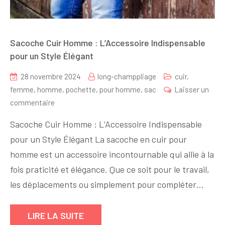
Sacoche Cuir Homme : L’Accessoire Indispensable
pour un Style Élégant
28 novembre 2024
long-champpliage
cuir
,
femme
,
homme
,
pochette
,
pour homme
,
sac
Laisser un
sur
commentaire
Sacoche
Sacoche Cuir Homme : L’Accessoire Indispensable
Cuir
pour un Style Élégant La sacoche en cuir pour
Homme
homme est un accessoire incontournable qui allie à la
:
L’Accessoire
fois praticité et élégance. Que ce soit pour le travail,
Indispensable
les déplacements ou simplement pour compléter…
pour
un
LIRE LA SUITE
Style