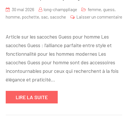
30 mai 2026
long-champpliage
femme
,
guess
,
homme
,
pochette
,
sac
,
sacoche
Laisser un commentaire
sur
Sacoche
Article sur les sacoches Guess pour homme Les
Guess
sacoches Guess : l’alliance parfaite entre style et
Homme
fonctionnalité pour les hommes modernes Les
:
l’Accessoire
sacoches Guess pour homme sont des accessoires
Incontournable
incontournables pour ceux qui recherchent à la fois
pour
élégance et praticité…
un
Style
LIRE LA SUITE
Élégant