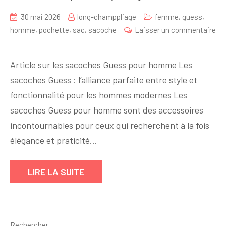
30 mai 2026
long-champpliage
femme
,
guess
,
homme
,
pochette
,
sac
,
sacoche
Laisser un commentaire
sur
Sacoche
Article sur les sacoches Guess pour homme Les
Guess
sacoches Guess : l’alliance parfaite entre style et
Homme
fonctionnalité pour les hommes modernes Les
:
l’Accessoire
sacoches Guess pour homme sont des accessoires
Incontournable
incontournables pour ceux qui recherchent à la fois
pour
élégance et praticité…
un
Style
LIRE LA SUITE
Élégant
Rechercher