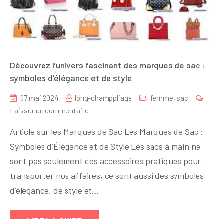
Découvrez l’univers fascinant des marques de sac :
symboles d’élégance et de style
07 mai 2024
long-champpliage
femme
,
sac
sur
Laisser un commentaire
Découvrez
Article sur les Marques de Sac Les Marques de Sac :
l’univers
Symboles d’Élégance et de Style Les sacs à main ne
fascinant
sont pas seulement des accessoires pratiques pour
des
marques
transporter nos affaires, ce sont aussi des symboles
de
d’élégance, de style et…
sac
: