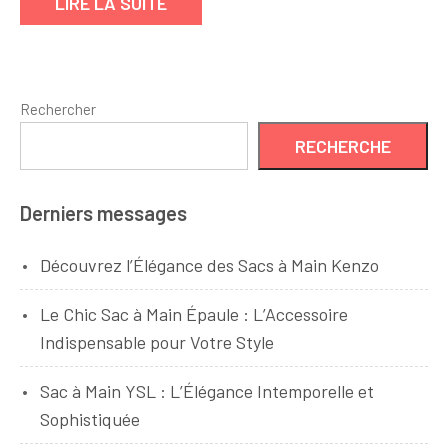
LIRE LA SUITE
symboles
d’élégance
et
de
Rechercher
style
RECHERCHE
Derniers messages
Découvrez l’Élégance des Sacs à Main Kenzo
Le Chic Sac à Main Épaule : L’Accessoire
Indispensable pour Votre Style
Sac à Main YSL : L’Élégance Intemporelle et
Sophistiquée