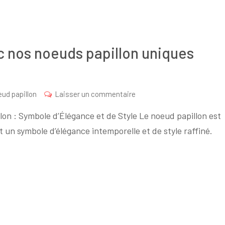
 nos noeuds papillon uniques
sur
ud papillon
Laisser un commentaire
Élégance
on : Symbole d’Élégance et de Style Le noeud papillon est
intemporelle
t un symbole d’élégance intemporelle et de style raffiné.
avec
nos
noeuds
papillon
uniques
chez
Le
Coq