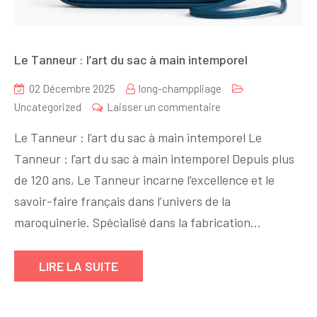
Le Tanneur : l’art du sac à main intemporel
02 Décembre 2025
long-champpliage
sur
Uncategorized
Laisser un commentaire
Le
Le Tanneur : l’art du sac à main intemporel Le
Tanneur
Tanneur : l’art du sac à main intemporel Depuis plus
:
de 120 ans, Le Tanneur incarne l’excellence et le
l’art
du
savoir-faire français dans l’univers de la
sac
maroquinerie. Spécialisé dans la fabrication…
à
main
LIRE LA SUITE
intemporel