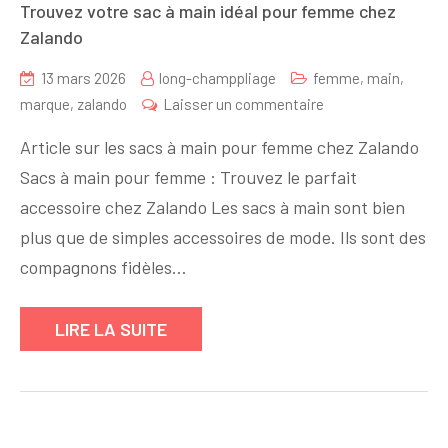
Trouvez votre sac à main idéal pour femme chez
Zalando
13 mars 2026
long-champpliage
femme
,
main
,
sur
marque
,
zalando
Laisser un commentaire
Trouvez
Article sur les sacs à main pour femme chez Zalando
votre
Sacs à main pour femme : Trouvez le parfait
sac
accessoire chez Zalando Les sacs à main sont bien
à
main
plus que de simples accessoires de mode. Ils sont des
idéal
compagnons fidèles…
pour
femme
LIRE LA SUITE
chez
Zalando