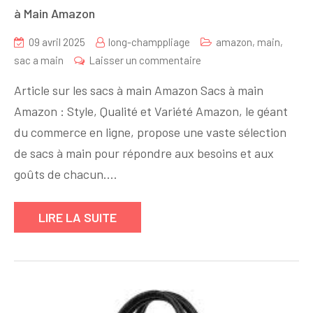
à Main Amazon
09 avril 2025
long-champpliage
amazon
,
main
,
sur
sac a main
Laisser un commentaire
Découvrez
Article sur les sacs à main Amazon Sacs à main
l’Étendue
Amazon : Style, Qualité et Variété Amazon, le géant
des
du commerce en ligne, propose une vaste sélection
Possibilités
avec
de sacs à main pour répondre aux besoins et aux
les
goûts de chacun.…
Sacs
à
LIRE LA SUITE
Main
Amazon