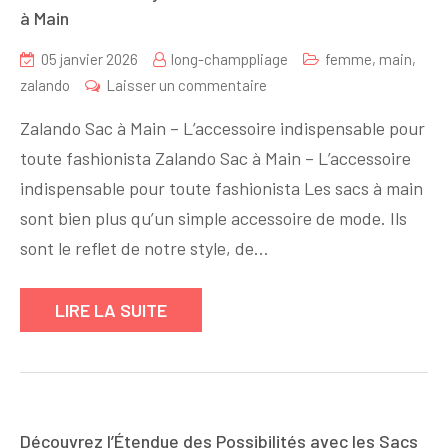
à Main
05 janvier 2026
long-champpliage
femme
,
main
,
sur
zalando
Laisser un commentaire
Trouvez
Zalando Sac à Main – L’accessoire indispensable pour
Votre
toute fashionista Zalando Sac à Main – L’accessoire
Style
indispensable pour toute fashionista Les sacs à main
avec
la
sont bien plus qu’un simple accessoire de mode. Ils
Collection
sont le reflet de notre style, de…
Zalando
Sac
LIRE LA SUITE
à
Main
Découvrez l’Étendue des Possibilités avec les Sacs