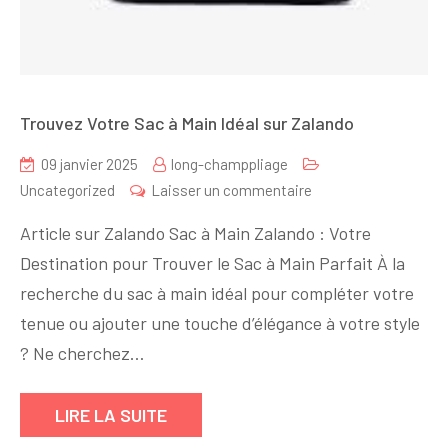
Trouvez Votre Sac à Main Idéal sur Zalando
09 janvier 2025
long-champpliage
sur
Uncategorized
Laisser un commentaire
Trouvez
Article sur Zalando Sac à Main Zalando : Votre
Votre
Destination pour Trouver le Sac à Main Parfait À la
Sac
recherche du sac à main idéal pour compléter votre
à
Main
tenue ou ajouter une touche d’élégance à votre style
Idéal
? Ne cherchez…
sur
Zalando
LIRE LA SUITE