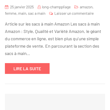
25 janvier 2025
long-champpliage
amazon
,
sur
femme
,
main
,
sac a main
Laisser un commentaire
Découvre
Article sur les sacs à main Amazon Les sacs à main
l’univers
Amazon : Style, Qualité et Variété Amazon, le géant
des
du commerce en ligne, est bien plus qu’une simple
sacs
à
plateforme de vente. En parcourant la section des
main
sacs à main…
sur
Amazon
LIRE LA SUITE
:
Style,
Qualité
et
Variété