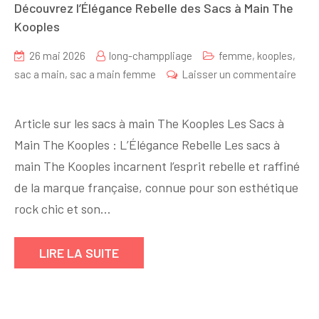
Découvrez l’Élégance Rebelle des Sacs à Main The
Kooples
26 mai 2026
long-champpliage
femme
,
kooples
,
sac a main
,
sac a main femme
Laisser un commentaire
sur
Découvrez
Article sur les sacs à main The Kooples Les Sacs à
l’Élégance
Main The Kooples : L’Élégance Rebelle Les sacs à
Rebelle
main The Kooples incarnent l’esprit rebelle et raffiné
des
Sacs
de la marque française, connue pour son esthétique
à
rock chic et son…
Main
The
LIRE LA SUITE
Kooples