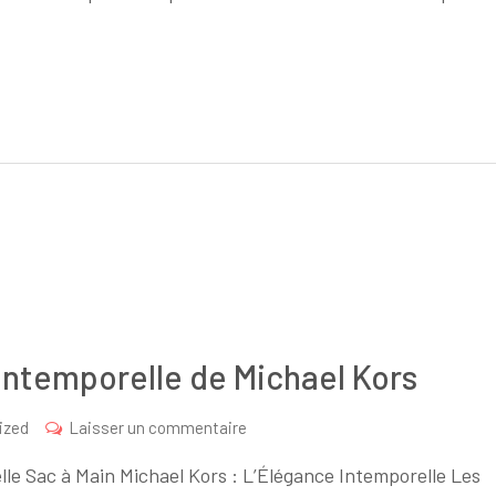
du
Sac
à
Main
Femme
Rose
 Intemporelle de Michael Kors
sur
ized
Laisser un commentaire
Sac
lle Sac à Main Michael Kors : L’Élégance Intemporelle Les
à