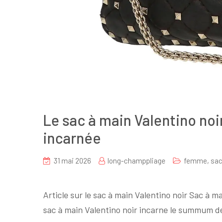
Le sac à main Valentino noi
incarnée
31 mai 2026
long-champpliage
femme
,
sac
sur
Le
Article sur le sac à main Valentino noir Sac à ma
sac
sac à main Valentino noir incarne le summum de
à