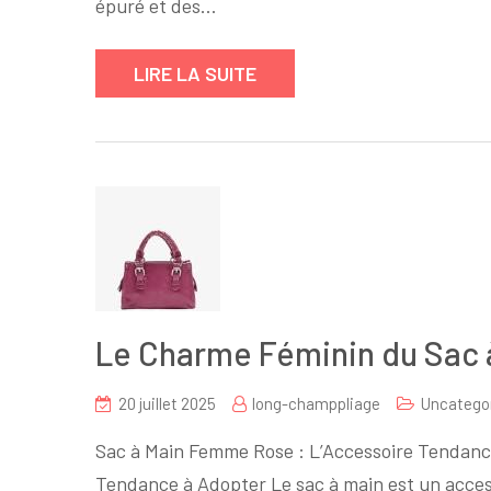
épuré et des…
main
Valentino
noir
LIRE LA SUITE
:
l’élégance
intemporelle
incarnée
Le Charme Féminin du Sac
20 juillet 2025
long-champpliage
Uncatego
Sac à Main Femme Rose : L’Accessoire Tendanc
Tendance à Adopter Le sac à main est un acces