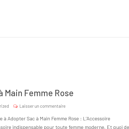
 à Main Femme Rose
sur
rized
Laisser un commentaire
Le
e à Adopter Sac à Main Femme Rose : L’Accessoire
Charme
soire indispensable pour toute femme moderne. Et quoi d
Féminin