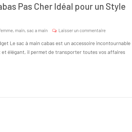
bas Pas Cher Idéal pour un Style
sur
femme
,
main
,
sac a main
Laisser un commentaire
Trouvez
udget Le sac à main cabas est un accessoire incontournable
Votre
t élégant, il permet de transporter toutes vos affaires
Sac
à
Main
Cabas
Pas
Cher
Idéal
pour
un
Style
Économique