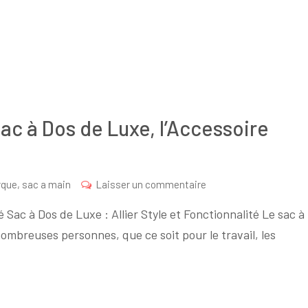
Sac à Dos de Luxe, l’Accessoire
sur
que
,
sac a main
Laisser un commentaire
Élégance
é Sac à Dos de Luxe : Allier Style et Fonctionnalité Le sac à
et
ombreuses personnes, que ce soit pour le travail, les
Praticité
:
Le
Sac