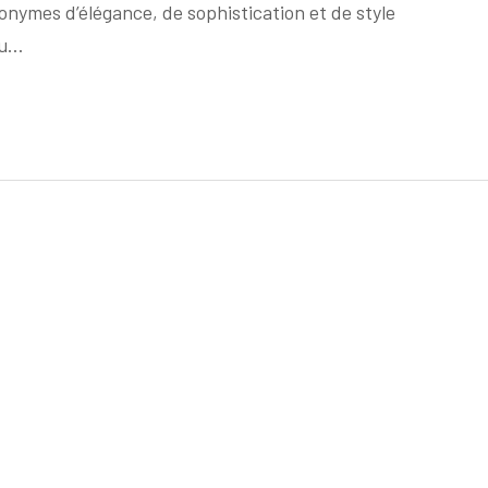
onymes d’élégance, de sophistication et de style
Main
du…
MK
:
L’Élégance
Intemporelle
de
Michael
Kors