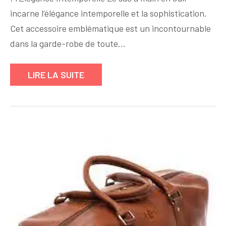
:
incarne l’élégance intemporelle et la sophistication.
Le
Sac
Cet accessoire emblématique est un incontournable
à
dans la garde-robe de toute…
Main
en
LIRE LA SUITE
Cuir,
Symbole
de
Luxe
et
de
Raffinement