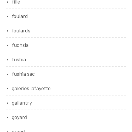
fille
foulard
foulards
fuchsia
fushia
fushia sac
galeries lafayette
gallantry
goyard
grand