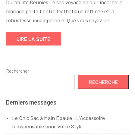
Durabilité Réunies Le sac voyage en cuir incarne le
:
Le
mariage parfait entre l’esthétique raffinée et la
Sac
robustesse incomparable. Que vous soyez un…
Voyage
en
LIRE LA SUITE
Cuir,
Compagnon
Indispensable
de
Rechercher
Vos
Déplacements
RECHERCHE
Derniers messages
Le Chic Sac à Main Épaule : L’Accessoire
Indispensable pour Votre Style