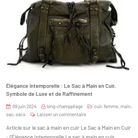
Élégance intemporelle : Le Sac à Main en Cuir,
Symbole de Luxe et de Raffinement
09 juin 2024
long-champpliage
cuir
,
femme
,
main
,
sur
sac
,
sacs
Laisser un commentaire
Élégance
Article sur le sac à main en cuir Le Sac à Main en Cuir
intemporelle
: l’Élégance Intemporelle Le sac à main en cuir